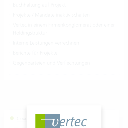
Buchhaltung auf Projekt
Projekte / Mandate inaktiv schalten
Vertec in einem Firmenkonglomerat oder einer
Holdingstruktur
Interne Leistungen verrechnen
Berichte für Projekte
Gegenparteien und Verflechtungen
Cloud Services Status