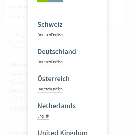
Fastviewer starten
|
Windows
Mac
Schweiz
Deutsch
English
Deutschland
Deutsch
English
Adresse
Vertec AG
Österreich
Wengistrasse 7
Deutsch
English
8004 Zürich
+41 43 444 60 00
Netherlands
mail@vertec.com
English
United Kingdom
Software