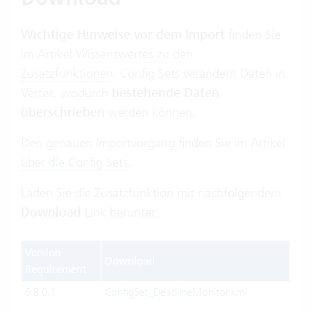
Wichtige Hinweise vor dem Import
finden Sie
im Artikel
Wissenswertes zu den
Zusatzfunktionen
. Config Sets verändern Daten in
Vertec, wodurch
bestehende Daten
überschrieben
werden können.
Den genauen Importvorgang finden Sie im
Artikel
über die Config Sets
.
Laden Sie die Zusatzfunktion mit nachfolgendem
Download
Link herunter:
Version
Download
Requirement
6.8.0.1
ConfigSet_DeadlineMonitor.xml