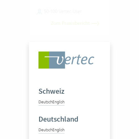
50-100 Vertec User
Zum Praxisbericht
Schweiz
ASTERA Legal
Deutsch
English
Deutschland
Internationale Law Firm für
Deutsch
English
Finance, Funds &