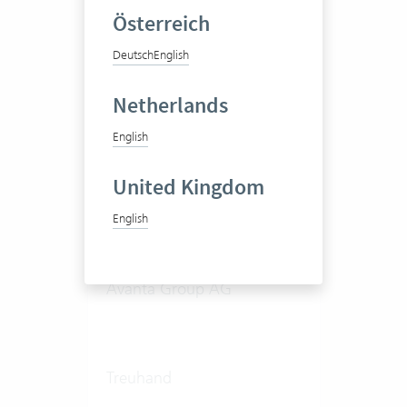
Restructuring
Österreich
1-20 Users
Deutsch
English
Zum Praxisbericht
Netherlands
English
United Kingdom
English
Avanta Group AG
Treuhand