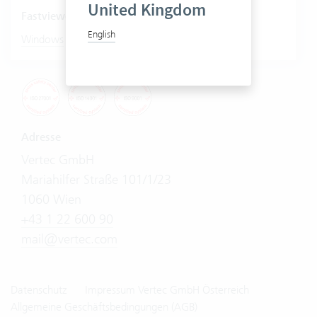
United Kingdom
Fastviewer starten
English
|
Windows
Mac
Adresse
Vertec GmbH
Mariahilfer Straße 101/1/23
1060 Wien
+43 1 22 600 90
mail@vertec.com
Datenschutz
Impressum Vertec GmbH Österreich
Allgemeine Geschäftsbedingungen (AGB)