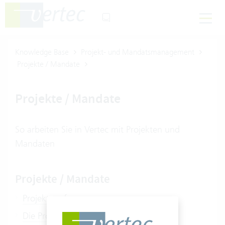
Knowledge Base
Projekt- und Mandatsmanagement
Projekte / Mandate
Projekte / Mandate
So arbeiten Sie in Vertec mit Projekten und
Mandaten
Projekte / Mandate
Projekte erfassen
Die Projekttypen