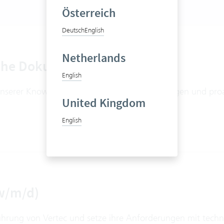
Österreich
Deutsch
English
Netherlands
che Dokumentation (w/m/d)
English
 unserer Knowledge Base, bei Schulungsunterlagen und proa
United Kingdom
English
w/m/d)
ührung von Vertec und setze ihre Anforderungen mit techn