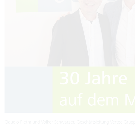
Claudio Pietra und Volker Schwarzer, Geschäftsleitung Vertec Grup