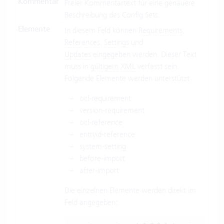
Kommentar
Freier Kommentartext für eine genauere
Beschreibung des Config Sets.
Elemente
In diesem Feld können
Requirements
,
References
,
Settings
und
Updates
eingegeben werden. Dieser Text
muss in
gültigem XML
verfasst sein.
Folgende Elemente werden unterstützt:
ocl-requirement
version-requirement
ocl-reference
entryid-reference
system-setting
before-import
after-import
Die einzelnen Elemente werden direkt im
Feld angegeben: