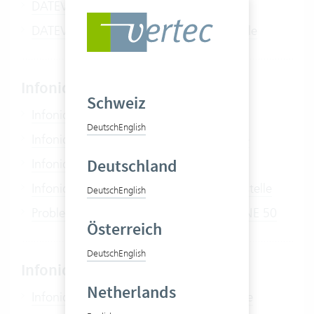
DATEV Kreditoren Schnittstelle
DATEV XML Rechnungsdaten Schnittstelle
Infoniqa ONE 50
Schweiz
Infoniqa ONE 50 Debitoren Schnittstelle
Deutsch
English
Infoniqa ONE 50 Kreditoren Schnittstelle
Deutschland
Infoniqa ONE 50 Adressen-Mapping
Infoniqa ONE 50 Debitoren Text-Schnittstelle
Deutsch
English
Probleme beim Buchen über Infoniqa ONE 50
Österreich
Deutsch
English
Infoniqa ONE 200
Netherlands
Infoniqa ONE 200 Debitoren Schnittstelle