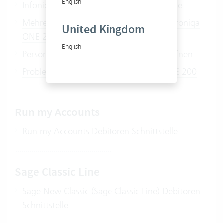
English
Infoniqa ONE 200 Kreditoren Schnittstelle
Mehrere Sammelkonti für Kreditoren (Infoniqa
United Kingdom
ONE 200)
English
Personenkonti in Infoniqa ONE 200 eröffnen
Probleme beim Buchen mit Infoniqa ONE 200
Run my Accounts
Run my Accounts Debitoren Schnittstelle
Sage Classic Line
Sage New Classic (Sage Classic Line) Debitoren
Schnittstelle