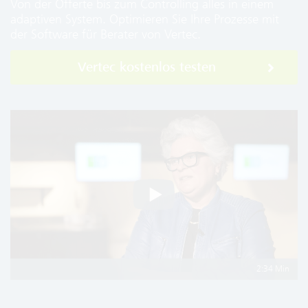
Von der Offerte bis zum Controlling alles in einem
adaptiven System. Optimieren Sie Ihre Prozesse mit
der Software für Berater von Vertec.
Vertec kostenlos testen
2:34 Min