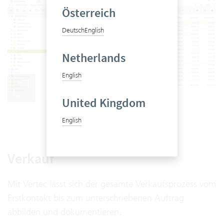
Österreich
Deutsch
English
Netherlands
English
United Kingdom
Übersicht eigene Projekte
English
Verkauf
Mit Vertec lässt sich der gesamte Verkaufsprozess vom
Erstkontakt bis zum unterschriebenen Auftrag
abbilden und dokumentieren.