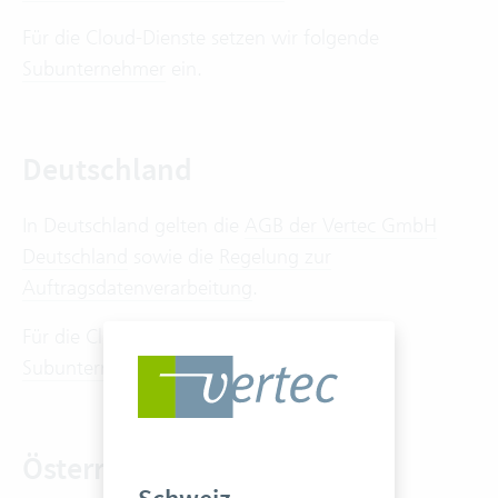
Für die Cloud-Dienste setzen wir folgende
Subunternehmer
ein.
Deutschland
In Deutschland gelten die
AGB der Vertec GmbH
Deutschland
sowie die
Regelung zur
Auftragsdatenverarbeitung
.
Für die Cloud-Dienste setzen wir folgende
Subunternehmer
ein.
Österreich