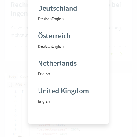
Rechnung, Rabatte und Garantie bei
Deutschland
Ingenieuren
Deutsch
English
Aufzeichnung Webinar für Ingenieure: Rechnungstellung,
Österreich
mehrstufige Rabatte, Garantierückbehalt
Deutsch
English
Artikel lesen
Netherlands
English
United Kingdom
English