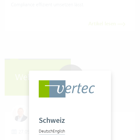
Compliance effizient umsetzen lässt.
Artikel lesen
Urs Berli
Schweiz
Deutsch
English
27.05.2026