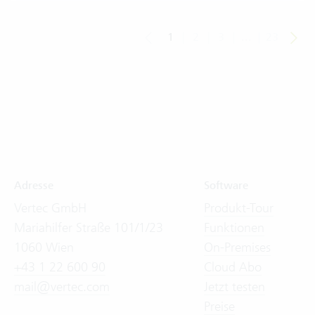
1
|
2
|
3
|
...
|
23
Adresse
Software
Vertec GmbH
Produkt-Tour
Mariahilfer Straße 101/1/23
Funktionen
1060 Wien
On-Premises
+43 1 22 600 90
Cloud Abo
mail@vertec.com
Jetzt testen
Preise