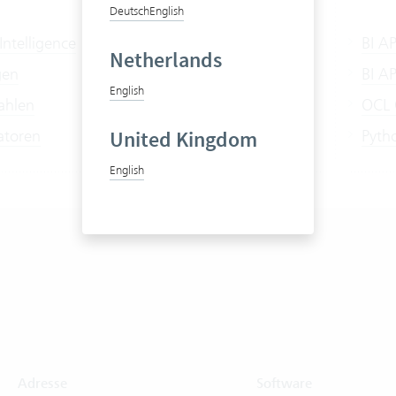
Deutsch
English
Intelligence
BI AP
Netherlands
gen
BI A
English
ahlen
OCL 
atoren
Pyth
United Kingdom
English
Adresse
Software