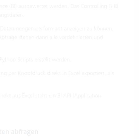
nce (BI)
ausgewertet werden. Das Controlling & BI
tungsdaten.
n Datenmengen performant anzeigen zu können,
Abfrage stehen dann alle vordefinierten und
thon Scripts erstellt werden.
 per Knopfdruck direkt in Excel exportiert, als
rekt aus Excel steht ein
BI API
(Application
ten abfragen