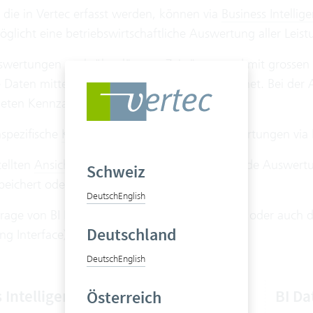
 die in Vertec erfasst werden, können via
Business Intellige
glicht eine betriebswirtschaftliche Auswertung aller Leis
wertungen auch über längere Zeiträume und mit grosse
 Daten mittels
geplanter Aufgaben
vorberechnet. Bei der 
eten Kennzahlen zur Verfügung.
spezifische
Kennzahlen
können eigene Auswertungen via Py
tellten
Ansichten
können parametrisiert und jede Auswertung
Schweiz
speichert oder als URL versandt werden.
Deutsch
English
frage von BI Daten aus externen Applikationen oder auch di
Deutschland
g Interface) zur Verfügung.
Deutsch
English
 Intelligence
BI Da
Österreich