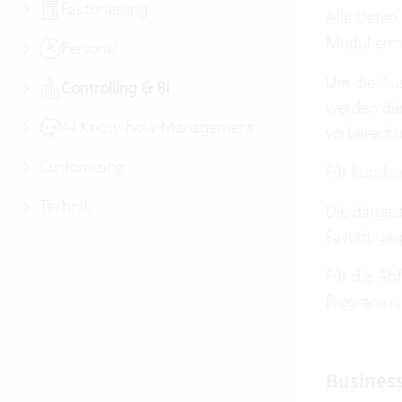
Fakturierung
Alle Daten,
Modul ermö
Personal
Um die Aus
Controlling & BI
werden die
AI Know-how Management
vorberechn
Customizing
Für kunden
Technik
Die darges
Favorit ge
Für die Ab
Programmin
Business