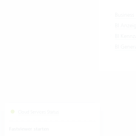
Business 
BI Anzei
BI Kennz
BI Gener
Cloud Services Status
Fastviewer starten