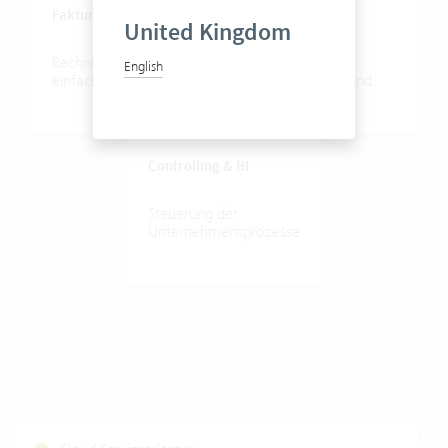
Fakturierung
Personal
United Kingdom
Rechnungsstellung
Sollzeiten,
English
einfach
und
effizient
Abwesenheiten
und
Skills
Controlling
&
BI
Steuerung
der
Unternehmensprozesse