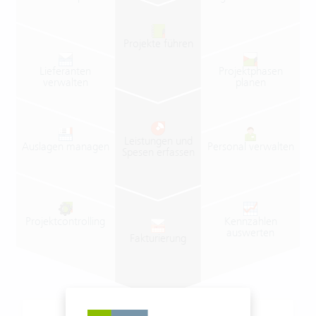
Projekte
führen
Lieferanten
Projektphasen
verwalten
planen
Leistungen
und
Auslagen
managen
Personal
verwalten
Spesen
erfassen
Projektcontrolling
Kennzahlen
auswerten
Fakturierung