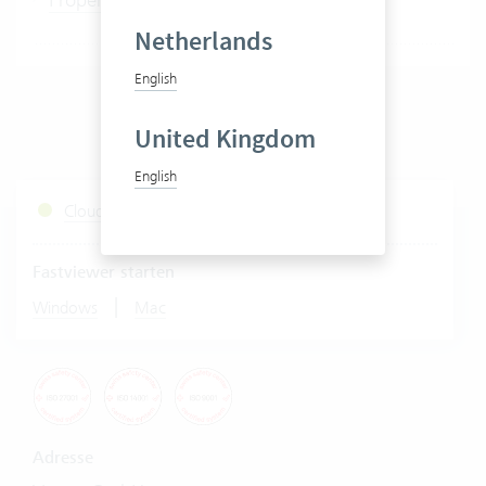
Netherlands
English
United Kingdom
English
Cloud Services Status
Fastviewer starten
|
Windows
Mac
Adresse