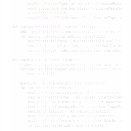
        newPhaseServiceType.taetigkeiten = sourcePhaseServi
        newPhaseServiceType.bearbeiter = sourcePhaseService
# additional fields
copyAdditionalFields
(sourcePhaseServiceType, newPh
def
copyAdditionalFields
 (source, target):

    additionalFieldList = source.
eval
(
"zusatzfelder.metaZu
for
 additionalField 
in
 additionalFieldList:

        additionalFieldname = additionalField.
eval
(
"fieldn
        sourceValue = 
getattr
(source, additionalFieldname)

setattr
(target, additionalFieldname, sourceValue)

def
copyUserLink
(source, target):

# when a project is created, the current user is autom
for
 user 
in
list
(target.
evalocl
(
"bearbeiterlink"
)):

        user.
delete
()

    userList = source.
evalocl
(
"bearbeiterlink"
)

for
 sourceUser 
in
 userList:

        newUser = vtcapp.
createobject
(
"BearbeiterLink"
)

        newUser.Ansatzkosten = sourceUser.Ansatzkosten

        newUser.AnsatzBearbeiter = sourceUser.AnsatzBearbei
        newUser.TagesPauschaleExt = sourceUser.TagesPauscha
        newUser.AnsatzExt = sourceUser.AnsatzExt

        newUser.Bearbeiter = sourceUser.Bearbeiter

        newUser.Bearbeiterstufe = sourceUser.Bearbeiterstuf
        target.bearbeiterlinks.
append
(newUser)
