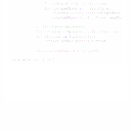
                PhasenStufe1 = Vprojekt.phasen

for
 vorlagePhase 
in
 PhasenStufe1:

                    newPhase = 
copyPhase
(vorlagePhase, vor
copySubPhasen
(vorlagePhase, newPhase, p
# Stichwörter übernehmen
            Stichwoerter = Vprojekt.
eval
(
"ordner->select(p
for
 StOrdner 
in
 Stichwoerter:

                projekt.ordner.
append
(StOrdner)

            vtcapp.
showdetailform
 (projekt)

main
(selectedobjects)