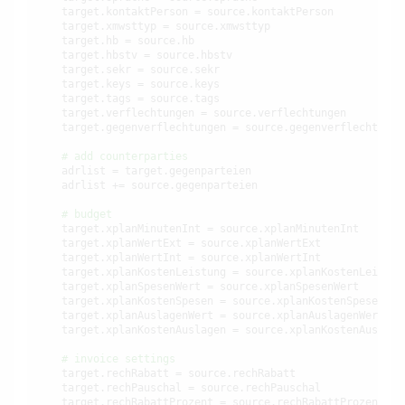
    target.kontaktPerson = source.kontaktPerson

    target.xmwsttyp = source.xmwsttyp

    target.hb = source.hb

    target.hbstv = source.hbstv

    target.sekr = source.sekr

    target.keys = source.keys

    target.tags = source.tags

    target.verflechtungen = source.verflechtungen

    target.gegenverflechtungen = source.gegenverflechtungen
# add counterparties
    adrlist = target.gegenparteien

    adrlist += source.gegenparteien

# budget
    target.xplanMinutenInt = source.xplanMinutenInt

    target.xplanWertExt = source.xplanWertExt

    target.xplanWertInt = source.xplanWertInt

    target.xplanKostenLeistung = source.xplanKostenLeistung
    target.xplanSpesenWert = source.xplanSpesenWert

    target.xplanKostenSpesen = source.xplanKostenSpesen

    target.xplanAuslagenWert = source.xplanAuslagenWert

    target.xplanKostenAuslagen = source.xplanKostenAuslagen
# invoice settings
    target.rechRabatt = source.rechRabatt

    target.rechPauschal = source.rechPauschal

    target.rechRabattProzent = source.rechRabattProzent
