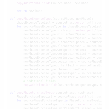
copyAdditionalFields
(sourcePhase, newPhase)

return
 newPhase

def
copyPhaseExpenseTypes
(sourcePhase, newPhase):

    phaseExpenseTypeList = sourcePhase.
eval
(
"self.spesenty
for
 sourcePhaseExpenseType 
in
 phaseExpenseTypeList:

        newPhaseExpenseType = vtcapp.
createobject
(
"SpesenT
        newPhaseExpenseType.minPlanWertSpesen = sourcePhas
        newPhaseExpenseType.maxPlanWertSpesen = sourcePhas
        newPhaseExpenseType.planKostenSpesen = sourcePhase
        newPhaseExpenseType.planWertSpesen = sourcePhaseEx
        newPhaseExpenseType.wertproeinheitext = sourcePhas
        newPhaseExpenseType.wertproeinheitint = sourcePhas
        newPhaseExpenseType.wertproeinheitkosten = sourceP
        newPhaseExpenseType.bezeichnung = sourcePhaseExpens
        newPhaseExpenseType.offertText = sourcePhaseExpense
        newPhaseExpenseType.phasen = newPhase

        newPhaseExpenseType.spesentypen = sourcePhaseExpens
        newPhaseExpenseType.bearbeiter = sourcePhaseExpense
# additional fields
copyAdditionalFields
(sourcePhaseExpenseType, newPh
def
copyPhasePurchaseTypes
(sourcePhase, newPhase):

    PhasePurchaseTypeList = sourcePhase.
eval
(
"self.auslage
for
 sourcePhasePurchaseType 
in
 PhasePurchaseTypeList:

        newPhasePurchaseType = vtcapp.
createobject
(
"Auslag
        newPhasePurchaseType.minPlanWertAuslagen = sourceP