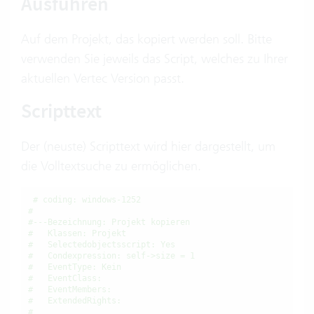
Ausführen
Auf dem Projekt, das kopiert werden soll. Bitte
verwenden Sie jeweils das Script, welches zu Ihrer
aktuellen Vertec Version passt.
Scripttext
Der (neuste) Scripttext wird hier dargestellt, um
die Volltextsuche zu ermöglichen.
# coding: windows-1252
#
#---Bezeichnung: Projekt kopieren
#   Klassen: Projekt
#   Selectedobjectsscript: Yes
#   Condexpression: self->size = 1
#   EventType: Kein
#   EventClass:
#   EventMembers:
#   ExtendedRights:
#