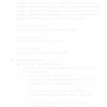
    target.xVorschusskonto = source.xVorschusskonto

    target.xKostenstelleLeistungen = source.xKostenstelleLe
    target.xKostenstelleSpesen = source.xKostenstelleSpesen
    target.xKostenstelleAuslagen = source.xKostenstelleAusl
    target.xZahlungstyp = source.xZahlungstyp

# additional fields
copyAdditionalFields
 (source, target)

# assigned users
copyUserLink
(source, target)

# custom links
copyCustomLinks
(source, target)

def
main
(projectlist):        

for
 Vprojekt 
in
 projectlist:

        projektcode = vtcapp.
inputbox
(
'Vertec'
,
'Geben Sie 
if
 projektcode:

# Erzeuge das neue Projekt
            projekt = vtcapp.
createobject
(
"Projekt"
)

            projekt.code = projektcode

# Projekteinstellungen übernehmen
copyProjectSettings
(Vprojekt, projekt)

# Phasen kopieren, falls vorhanden
if
 Vprojekt.
eval
(
"allephasen.list->size>0"
):
