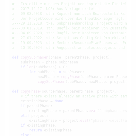
#---Erstellt ein neues Projekt und kopiert die Einstellung
#---2017-12-17, UOS: Aus Vorlage erstellt
#---09.08.2018, sth: Kopiert nun auch BearbeiterLinks, Cus
#   Der Projektcode wird über die Inputbox abgefragt.
#---29.11.2018, tka: Subphasenhandling: Projekt wird nur g
#---30.01.2019, sth: Bugfix beim Kopieren von Zusatzfelder
#---04.09.2020, sth: Bugfix beim Kopieren von CustomLinks.
#---27.01.2022, sth: Script aus Config Set Projektvorlagen
#---19.09.2023, sth: Member xResourcePlanPhases aus Projek
#   10.10.2024, sth: Angepasst an selectedobjects und Vert
def
copySubPhasen
(phase, parentPhase, project):

    subPhasen = phase.subphasen

if
len
(subPhasen) > 0:

for
 subPhase 
in
 subPhasen:

            newPhase = 
copyPhase
(subPhase, parentPhase, pro
copySubPhasen
(subPhase, newPhase, project)

def
copyPhase
(sourcePhase, parentPhase, project):

# if there exists already an active phase with same co
    existingPhase = 
None
if
 parentPhase:

        existingPhase = parentPhase.
eval
(
"subphasen->selec
elif
 project:

        existingPhase = project.
eval
(
"phasen->select(aktiv
if
 existingPhase:

return
 existingPhase       

else
:
