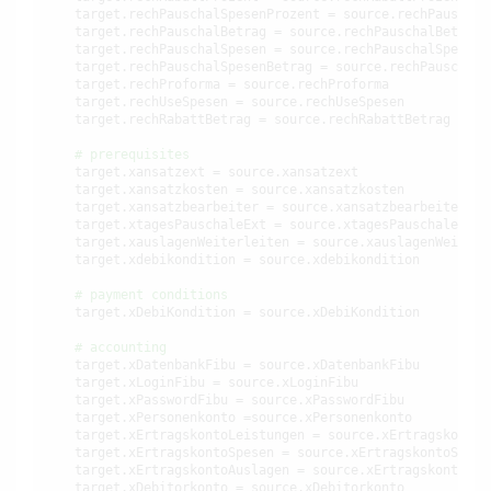
    target.rechPauschalSpesenProzent = source.rechPauschalS
    target.rechPauschalBetrag = source.rechPauschalBetrag

    target.rechPauschalSpesen = source.rechPauschalSpesen

    target.rechPauschalSpesenBetrag = source.rechPauschalSp
    target.rechProforma = source.rechProforma

    target.rechUseSpesen = source.rechUseSpesen

    target.rechRabattBetrag = source.rechRabattBetrag

# prerequisites
    target.xansatzext = source.xansatzext

    target.xansatzkosten = source.xansatzkosten

    target.xansatzbearbeiter = source.xansatzbearbeiter

    target.xtagesPauschaleExt = source.xtagesPauschaleExt

    target.xauslagenWeiterleiten = source.xauslagenWeiterle
    target.xdebikondition = source.xdebikondition

# payment conditions
    target.xDebiKondition = source.xDebiKondition

# accounting
    target.xDatenbankFibu = source.xDatenbankFibu

    target.xLoginFibu = source.xLoginFibu

    target.xPasswordFibu = source.xPasswordFibu

    target.xPersonenkonto =source.xPersonenkonto

    target.xErtragskontoLeistungen = source.xErtragskontoLe
    target.xErtragskontoSpesen = source.xErtragskontoSpesen
    target.xErtragskontoAuslagen = source.xErtragskontoAusl
    target.xDebitorkonto = source.xDebitorkonto
