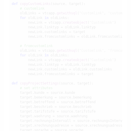
def
copyCustomLinks
(source, target):

# customlink
    oldLinks = vtcapp.
getwithsql
(
"Customlink"
, 
"customlink
for
 oldLink 
in
 oldLinks:

        newLink = vtcapp.
createobject
(
"Customlink"
)

        newLink.linktyp = oldLink.linktyp

        newLink.customlinks = target

        newLink.fromcustomlinks = oldLink.fromcustomlinks

# fromcustomlink
    oldLinks = vtcapp.
getwithsql
(
"Customlink"
, 
"fromcustom
for
 oldLink 
in
 oldLinks:

        newLink = vtcapp.
createobject
(
"Customlink"
)

        newLink.linktyp = oldLink.linktyp

        newLink.customlinks = oldLink.customlinks

        newLink.fromcustomlinks = target

def
copyProjectSettings
(source, target):

# set attributes
    target.kunde = source.kunde

    target.bemerkung = source.bemerkung

    target.betreffend = source.betreffend

    target.beschrieb = source.beschrieb

    target.tarifstufe = source.tarifstufe

    target.waehrung = source.waehrung

    target.rechnungsIntervall = source.rechnungsIntervall

    target.xrechnungsadresse = source.xrechnungsadresse

    target.sprache = source.sprache
