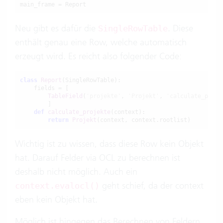
main_frame = Report
Neu gibt es dafür die
. Diese
SingleRowTable
enthält genau eine Row, welche automatisch
erzeugt wird. Es reicht also folgender Code:
class
Report
(SingleRowTable):

    fields = [

TableField
(
'projekte'
, 
'Projekt'
, 
'calculate_proje
        ]

def
calculate_projekte
(context):

return
Projekt
(context, context.rootlist)
Wichtig ist zu wissen, dass diese Row kein Objekt
hat. Darauf Felder via OCL zu berechnen ist
deshalb nicht möglich. Auch ein
geht schief, da der context
context.evalocl()
eben kein Objekt hat.
Möglich ist hingegen das Berechnen von Feldern