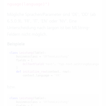
nguage(language)")
Mögliche Sprachen/Parameter sind 'DE', 'DD' (ab
6.5.0.9), 'FR', 'IT', 'EN' oder 'NV'. Eine
Unterscheidung nach Jargon ist bei MLString-
Feldern nicht möglich.
Beispiele
class
Leistung
(Table):

    businessclass = 
"OffeneLeistung"
    fields = [

OclTextField
(
"text"
, 
"typ.text.asStringByLanguage(
    ]

def
initialize_row
(context, row):

        context.language = 
"FR"
bzw.
class
Leistung
(Table):

    businessclass = 
"OffeneLeistung"
    fields = [
