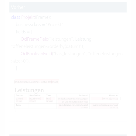
Vorher
class
Projekt
(Frame):
businessclass =
"Projekt"
fields = [
OclFrameField
(
"leistungen"
, Leistung,
"offeneleistungen->orderby(datum)"
),
OclBooleanField
(
"has_leistungen"
,
"offeneleistungen-
>size>0"
),
]