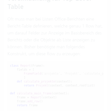
Table
Oft muss man bei Listen Office-Berichten eine
Bericht-Table definieren, welche genau 1 Row hat,
um darauf Felder zur Anzeige im Basisbereich des
Berichts oder die Objekte als Liste anzeigen zu
können. Bisher benötigte man folgendes
Konstrukt, um diese Row zu erzeugen:
class
Report
(Frame):

    fields = [

FrameField
(
'projekte'
, 
'Projekt'
, 
'calculate_proje
        ]

def
calculate_projekte
(context):

return
Projekt
(context, context.rootlist)

def
calculate_main_frame
(context):

    frame = 
Report
(context)

    frame.
add_row
()

return
 frame
