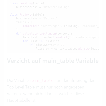
class
Leistung
(Table):

    businessclass = 
"OffeneLeistung"
class
Projekt
(Table):

    businessclass = 
"Projekt"
    fields = [

TableField
(
"leistungen"
, Leistung, 
"calculate_leis
    ]

def
calculate_leistungen
(context):

        leistlist = context.
evalocl
(
"offeneleistungen->ord
for
 leist 
in
 leistlist:

if
 leist.wertext > 20:

                leistrow = context.table.
add_row
(leist)
Verzicht auf main_table Variable
Die Variable
zur Identifizierung der
main_table
Top-Level Table muss nur noch angegeben
werden, wenn nicht klar ist, welches diese
Haupttabelle ist.