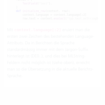
TextField
(
"text"
),

    ]

def
initialize_row
(context, row):

        context.language = context.language[:2]

        row.text = context.
evalocl
(
"typ.text.asStringByLan
Mit
eruiert man die
context.language[:2]
ersten zwei Zeichen des bestehenden Language-
Attributs. Da in Berichten die Sprache
standardmässig immer mit dem Jargon-Suffix
hinterlegt ist (DE0..), und dies bei MLString-
Feldern nicht möglich ist (siehe oben), erreicht
man so die Übersetzung in die aktuelle Berichts-
Sprache.