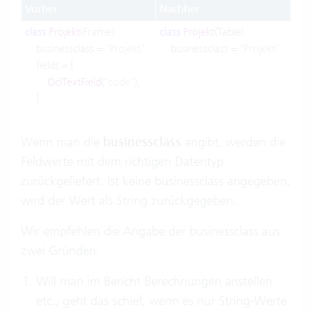
Vorher
Nachher
class
Projekt
(Frame):
class
Projekt
(Table):
businessclass =
"Projekt"
businessclass =
"Projekt"
fields = [
OclTextField
(
"code"
),
]
Wenn man die
businessclass
angibt, werden die
Feldwerte mit dem richtigen Datentyp
zurückgeliefert. Ist keine businessclass angegeben,
wird der Wert als String zurückgegeben.
Wir empfehlen die Angabe der businessclass aus
zwei Gründen:
Will man im Bericht Berechnungen anstellen
etc., geht das schief, wenn es nur String-Werte