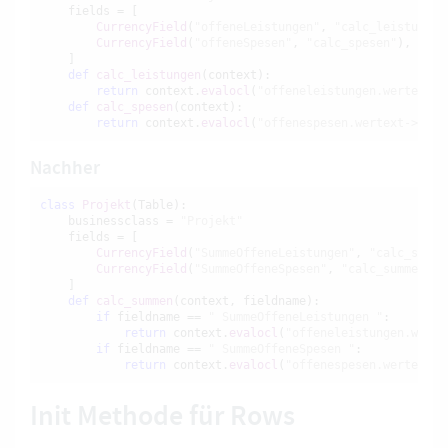
    fields = [

CurrencyField
(
"offeneLeistungen"
, 
"calc_leistungen
CurrencyField
(
"offeneSpesen"
, 
"calc_spesen"
),

    ]

def
calc_leistungen
(context):

return
 context.
evalocl
(
"offeneleistungen.wertext->
def
calc_spesen
(context):

return
 context.
evalocl
(
"offenespesen.wertext->sum"
Nachher
class
Projekt
(Table):

    businessclass = 
"Projekt"
    fields = [

CurrencyField
(
"SummeOffeneLeistungen"
, 
"calc_summe
CurrencyField
(
"SummeOffeneSpesen"
, 
"calc_summen"
),

    ]

def
calc_summen
(context, fieldname):

if
 fieldname == 
" SummeOffeneLeistungen "
:

return
 context.
evalocl
(
"offeneleistungen.werte
if
 fieldname == 
" SummeOffeneSpesen "
:

return
 context.
evalocl
(
"offenespesen.wertext->
Init Methode für Rows