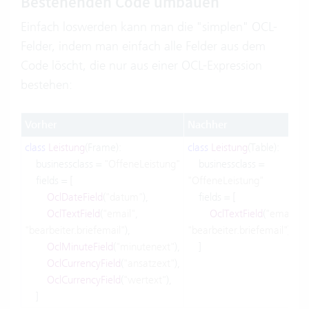
Bestehenden Code umbauen
Einfach loswerden kann man die "simplen" OCL-
Felder, indem man einfach alle Felder aus dem
Code löscht, die nur aus einer OCL-Expression
bestehen:
Vorher
Nachher
class
Leistung
(Frame):
class
Leistung
(Table):
businessclass =
"OffeneLeistung"
businessclass =
fields = [
"OffeneLeistung"
OclDateField
(
"datum"
),
fields = [
OclTextField
(
"email"
,
OclTextField
(
"email"
,
"bearbeiter.briefemail"
),
"bearbeiter.briefemail"
),
OclMinuteField
(
"minutenext"
),
]
OclCurrencyField
(
"ansatzext"
),
OclCurrencyField
(
"wertext"
),
]