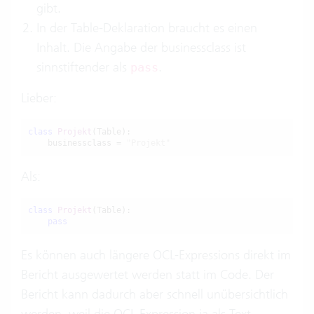
gibt.
In der Table-Deklaration braucht es einen
Inhalt. Die Angabe der businessclass ist
sinnstiftender als
.
pass
Lieber:
class
Projekt
(Table):

    businessclass = 
"Projekt"
Als:
class
Projekt
(Table):

pass
Es können auch längere OCL-Expressions direkt im
Bericht ausgewertet werden statt im Code. Der
Bericht kann dadurch aber schnell unübersichtlich
werden, weil die OCL-Expression ja als Text