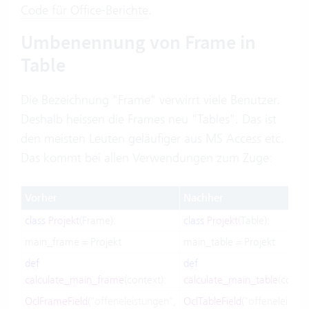
Code für Office-Berichte
.
Umbenennung von Frame in
Table
Die Bezeichnung "Frame" verwirrt viele Benutzer.
Deshalb heissen die Frames neu "Tables". Das ist
den meisten Leuten geläufiger aus MS Access etc.
Das kommt bei allen Verwendungen zum Zuge:
Vorher
Nachher
class
Projekt
(Frame):
class
Projekt
(Table):
main_frame = Projekt
main_table = Projekt
def
def
calculate_main_frame
(context):
calculate_main_table
(contex
OclFrameField
(
"offeneleistungen"
,
OclTableField
(
"offeneleistun