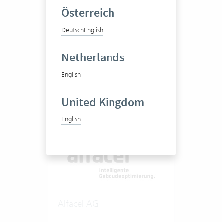
Österreich
Ingenieur- und
Deutsch
English
Beratungsbüro
Netherlands
20-50 Vertec User
English
Zum Praxisbericht
United Kingdom
English
Alfacel AG