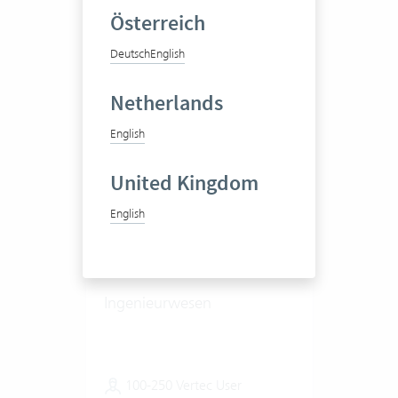
Zum Praxisbericht
Österreich
Deutsch
English
Netherlands
English
United Kingdom
Jermann Ingenieure +
English
Geometer AG
Ingenieurwesen
100-250 Vertec User