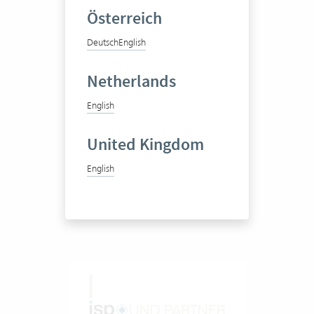
Österreich
Deutsch
English
bbp geomatik ag
Netherlands
English
Ingenieurbüro
United Kingdom
English
50-100 Vertec User
Zum Praxisbericht