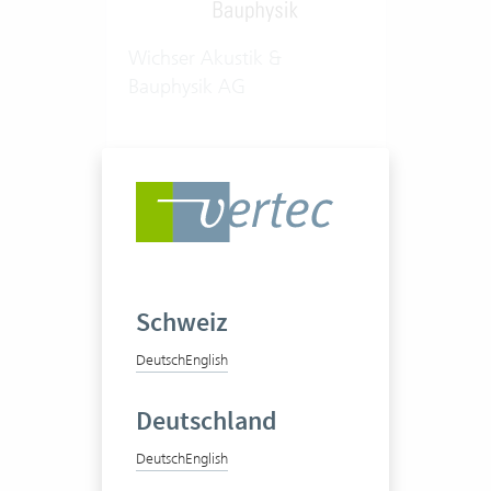
Wichser Akustik &
Bauphysik AG
Ingenieurbüro
1-20 Vertec User
Zum Praxisbericht
Schweiz
Deutsch
English
Deutschland
Deutsch
English