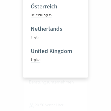
Zum Praxisbericht
Österreich
Deutsch
English
Netherlands
English
United Kingdom
psX Consulting GmbH
English
Beratungsunternehmen
20-50 Vertec User