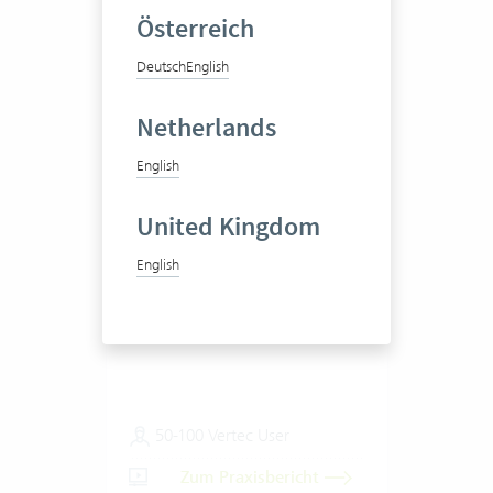
Österreich
Deutsch
English
Netherlands
English
United Kingdom
bbp geomatik ag
English
Ingenieurbüro
50-100 Vertec User
Zum Praxisbericht