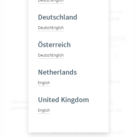
Deutsch
English
Angebot
.
Unter
erscheinen alle
Verkauft
Deutschland
Phasen mit dem
Status
Erteilt
oder
Abgeschlossen
.
Deutsch
English
Österreich
Deutsch
English
Netherlands
Phasen mit dem
Status
Abgelehnt
English
werden nicht berücksichtigt.
United Kingdom
Offeriert/Verkauft
In dieser Darstellung werden im
gewichtet
Gegensatz zu Offeriert/Verkauft die
English
auf der Phase angegebenen
Wahrscheinlichkeiten
berücksichtigt (die geplanten Werten