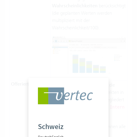
Wahrscheinlichkeiten
berücksichtigt
(die geplanten Werten werden
multipliziert mit der
Wahrscheinlichkeit/100).
Offeriert/Verkauft
In dieser Darstellung werden die
Phasen von produktiven Projekten in
und
gegliedert
Offeriert
Verkauft
und alle internen Projekte als
Intern
zusammengefasst.
Schweiz
Unter
erscheinen alle
Offeriert
Phasen mit dem
Status