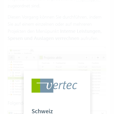
zugeordnet sind.
Diesen Vorgang können Sie durchführen, indem
Sie auf einem einzelnen oder auf mehreren
Projekten den Menüpunkt
Interne Leistungen,
Spesen und Auslagen verrechnen
aufrufen.
Folgender Dialog erscheint:
Schweiz