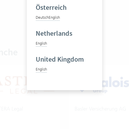
Österreich
Deutsch
English
Netherlands
English
anche
United Kingdom
English
TERA Legal
Basler Versicherung AG