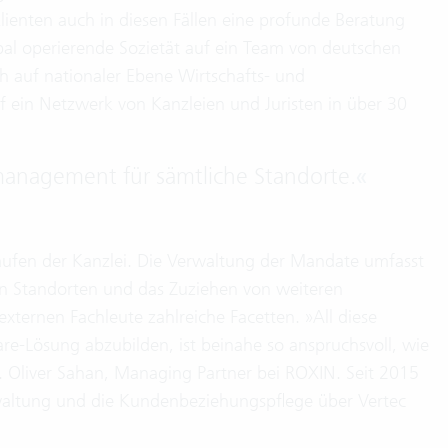
ienten auch in diesen Fällen eine profunde Beratung
bal operierende Sozietät auf ein Team von deutschen
ch auf nationaler Ebene Wirtschafts- und
 ein Netzwerk von Kanzleien und Juristen in über 30
smanagement für sämtliche Standorte.
«
bläufen der Kanzlei. Die Verwaltung der Mandate umfasst
en Standorten und das Zuziehen von weiteren
externen Fachleute zahlreiche Facetten. »All diese
are-Lösung abzubilden, ist beinahe so anspruchsvoll, wie
r. Oliver Sahan, Managing Partner bei ROXIN. Seit 2015
waltung und die Kundenbeziehungspflege über Vertec