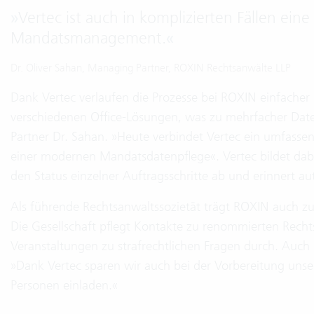
»
Vertec ist auch in komplizierten Fällen eine
Mandatsmanagement.
«
Dr. Oliver Sahan, Managing Partner, ROXIN Rechtsanwälte LLP
Dank Vertec verlaufen die Prozesse bei ROXIN einfacher u
verschiedenen Office-Lösungen, was zu mehrfacher Da
Partner Dr. Sahan. »Heute verbindet Vertec ein umfas
einer modernen Mandatsdatenpflege«. Vertec bildet dabe
den Status einzelner Auftragsschritte ab und erinnert a
Als führende Rechtsanwaltssozietät trägt ROXIN auch zu
Die Gesellschaft pflegt Kontakte zu renommierten Recht
Veranstaltungen zu strafrechtlichen Fragen durch. Auch 
»Dank Vertec sparen wir auch bei der Vorbereitung unsere
Personen einladen.«