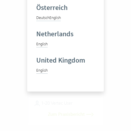
Österreich
Deutsch
English
Netherlands
English
AMG Rechtsanwälte
United Kingdom
English
Multidisziplinäre
Wirtschaftskanzlei
1-20 Vertec User
Zum Praxisbericht