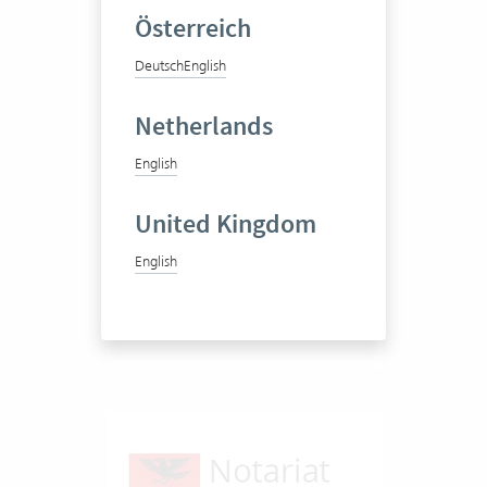
Österreich
Deutsch
English
AMG Rechtsanwälte
Netherlands
English
Multidisziplinäre
Wirtschaftskanzlei
United Kingdom
English
1-20 Vertec User
Zum Praxisbericht