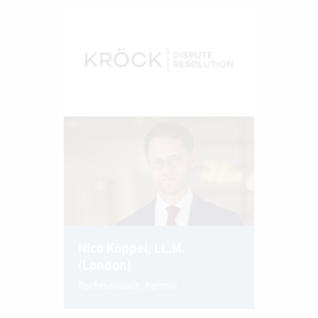
Nico Köppel, LL.M.
(London)
Rechtsanwalt, Partner