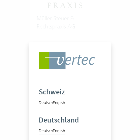
Müller Steuer &
Rechtspraxis AG
Steuerwesen, Treuhand,
Vorsorge
19 Vertec User
Zum Praxisbericht
Schweiz
Deutsch
English
Deutschland
Deutsch
English