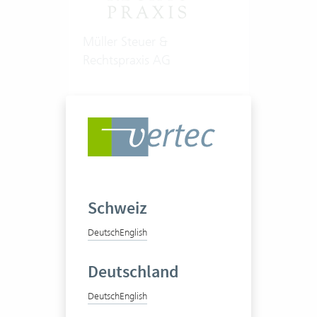
Müller Steuer &
Rechtspraxis AG
Steuerwesen, Treuhand,
Vorsorge
19 Vertec User
Zum Praxisbericht
Schweiz
Deutsch
English
Deutschland
Deutsch
English