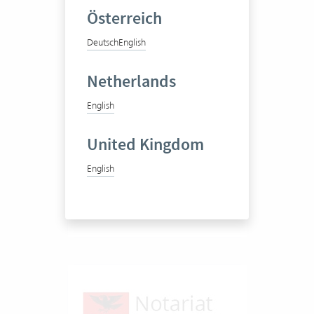
Österreich
Deutsch
English
AMG Rechtsanwälte
Netherlands
English
Multidisziplinäre
Wirtschaftskanzlei
United Kingdom
English
1-20 Vertec User
Zum Praxisbericht