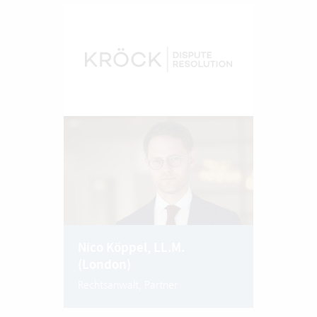
Nico Köppel, LL.M.
(London)
Rechtsanwalt, Partner