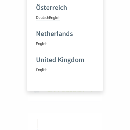
Österreich
Deutsch
English
bbp geomatik ag
Netherlands
English
Ingenieurbüro
United Kingdom
English
50-100 Vertec User
Zum Praxisbericht