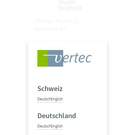
Wichser Akustik &
Bauphysik AG
Ingenieurbüro
1-20 Vertec User
Schweiz
Zum Praxisbericht
Deutsch
English
Deutschland
Deutsch
English