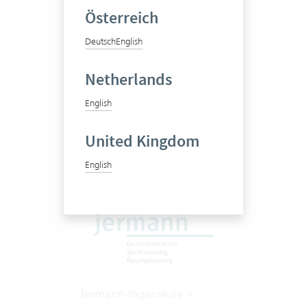
Österreich
Deutsch
English
Ingenieurbüro
Netherlands
English
1-20
Zum Praxisbericht
United Kingdom
English
Jermann Ingenieure +