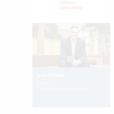
Arne Schulte
Director
E.ON Inhouse Consulting GmbH