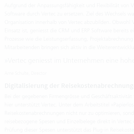
Aufgrund der Anpassungsfähigkeit und Flexibilität von Ve
Software durch Vertec zu ersetzen. Ziel des Wechsels w
Organisation innerhalb von Vertec abzubilden. Obwohl V
Einsatz ist, geniesst die CRM und ERP Software bereits 
Prozesse wie die Leistungserfassung, Projektabrechnung 
Mitarbeitenden bringen sich aktiv in die Weiterentwickl
»
Vertec geniesst im Unternehmen eine hoh
Arne Schulte, Director
Digitalisierung der Reisekostenabrechnun
Bei der gegebenen Firmengrösse und Geschäftsaktivität 
hier unterstützt Vertec. Unter dem Arbeitstitel »Papierlo
Reisekostenabrechnungen nicht nur zu optimieren, sonder
reisebezogene Spesen und Einzelbelege direkt in Vertec
Prüfung dieser Spesen unterstützt das
Plug-in Reisekost