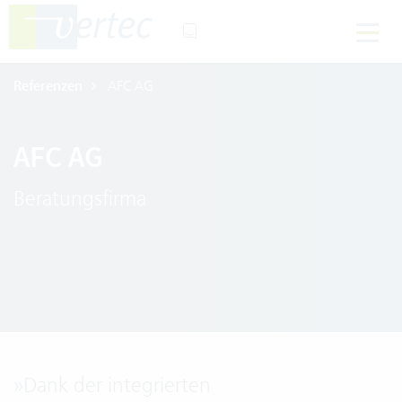
Referenzen
AFC AG
AFC AG
Beratungsfirma
»
Dank der integrierten