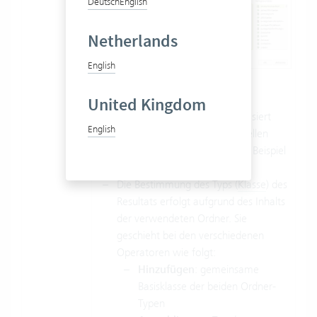
Deutsch
English
Netherlands
English
Es gelten folgende Regeln:
United Kingdom
Die Eingabe der Expression basiert
English
immer auf dem Typ des aktuellen
Zwischenergebnisses. Hier im Beispiel
ist das Adresseintrag.
Die Bestimmung des Typs (
Klasse
) des
Resultats erfolgt aufgrund des Inhalts
der verwendeten Ordner. Sie
geschieht bei den verschiedenen
Operatoren wie folgt:
Hinzufügen
: gemeinsame
Basisklasse der beiden Ordner-
Typen