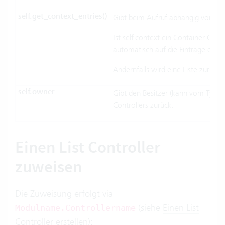
self.get_context_entries()
Gibt beim Aufruf abhängig von self
Ist self.context ein Container Obj
automatisch auf die Einträge des C
Andernfalls wird eine Liste zurückg
self.owner
Gibt den Besitzer (kann vom Typ
L
Controllers zurück.
Einen List Controller
zuweisen
Die Zuweisung erfolgt via
(siehe
Einen List
Modulname.Controllername
Controller erstellen
):