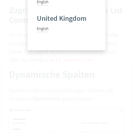
English
Zugriff in der Liste auf einen List
United Kingdom
Controller
English
Um in einer Listenspalte auf einen List Controller
zuzugreifen, braucht es einen
Custom Renderer
.
Dieser hat Zugriff auf die List Controller Instanz
über das Attribut
.
self.controller
Dynamische Spalten
Spalten in den Listeneinstellungen können die
Checkbox
Dynamisch
gesetzt haben: