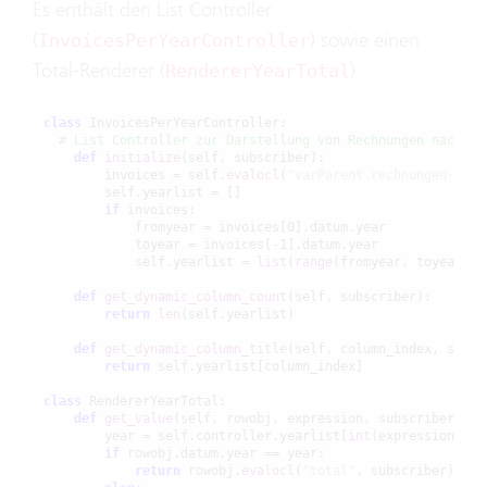
Es enthält den List Controller
(
) sowie einen
InvoicesPerYearController
Total-Renderer (
):
RendererYearTotal
class
 InvoicesPerYearController:

# List Controller zur Darstellung von Rechnungen nach Ja
def
initialize
(self, subscriber):

        invoices = self.
evalocl
(
"varParent.rechnungen->ord
        self.yearlist = []

if
 invoices:

            fromyear = invoices[0].datum.year

            toyear = invoices[-1].datum.year

            self.yearlist = 
list
(
range
(fromyear, toyear+1))
def
get_dynamic_column_count
(self, subscriber):

return
len
(self.yearlist)

def
get_dynamic_column_title
(self, column_index, subscr
return
 self.yearlist[column_index]

class
 RendererYearTotal:    

def
get_value
(self, rowobj, expression, subscriber):

        year = self.controller.yearlist[
int
(expression)]

if
 rowobj.datum.year == year:

return
 rowobj.
evalocl
(
"total"
, subscriber)
