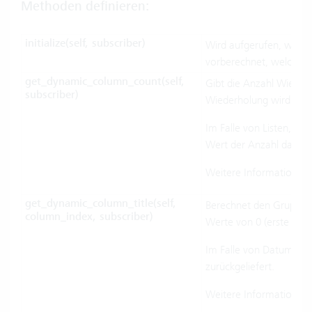
Methoden definieren:
initialize(self, subscriber)
Wird aufgerufen, wenn d
vorberechnet, welche fü
get_dynamic_column_count(self,
Gibt die Anzahl Wieder
subscriber)
Wiederholung wird in de
Im Falle von Listen, die
Wert der Anzahl darzust
Weitere Informationen 
get_dynamic_column_title(self,
Berechnet den Gruppen-
column_index, subscriber)
Werte von 0 (erste Gru
Im Falle von Datums Spa
zurückgeliefert.
Weitere Informationen 