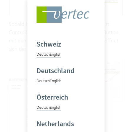
Sobald in einem
List Controller
Feld ein List
Controller angegeben wird, erscheint der Button
mit den drei Punkten. Mittels Klick darauf öffnet
Schweiz
sich der Code zur Ansicht:
Deutsch
English
Deutschland
Deutsch
English
Österreich
Deutsch
English
Netherlands