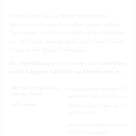
Es kann auch von via Modul mitgelieferten
Ressourcenplanungs-Controllern geerbt werden.
Dann stehen noch eine Vielzahl weitere Methoden
zur Verfügung. Viele Beispiele dafür finden Sie im
Artikel
Vertec Python Funktionen
.
Die Objektinstanz (
) eines List Controllers
self
bietet folgende Attribute und Methoden an:
self.evalocl(expression,
Erlaubt das Evaluieren von OCL auf
rootobj=None)
verwendet. Falls optional rootobj 
self.context
Ist das Context Objekt der Liste. F
LinkContainer).
Im Falle von via Ressourcenplanungs
(UserEintrag-) Objekt.