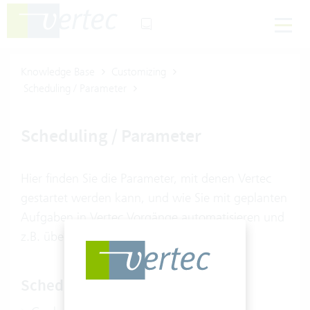
Knowledge Base
Customizing
Scheduling / Parameter
Scheduling / Parameter
Hier finden Sie die Parameter, mit denen Vertec
gestartet werden kann, und wie Sie mit geplanten
Aufgaben in Vertec Vorgänge automatisieren und
z.B. über Nacht ausführen können.
Scheduling / Parameter