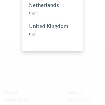
Netherlands
English
United Kingdom
English
Adresse
Software
Vertec GmbH
Produkt-Tour