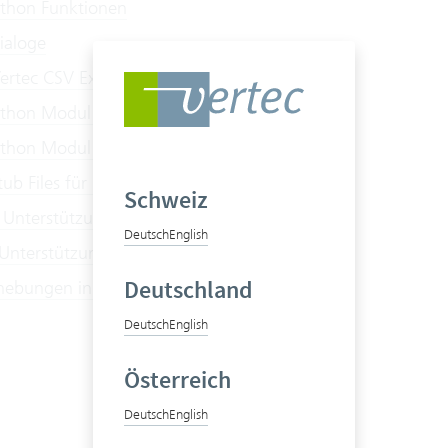
ython Funktionen
ialoge
ertec CSV Exporter
ython Modul "vtcmodel"
thon Modul "ziputils"
ub Files für builtin Modules
Schweiz
 Unterstützung
Deutsch
English
Unterstützung
Deutschland
hebungen in Python
Deutsch
English
Österreich
Deutsch
English