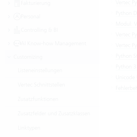
Vertec P
Fakturierung
Python D
Personal
Modul: V
Controlling & BI
Vertec P
AI Know-how Management
Vertec Py
Python St
Customizing
Python 3
Listeneinstellungen
Unicode 
Vertec Schnittstellen
Fehlerbe
Zusatzfunktionen
Zusatzfelder und Zusatzklassen
Linktypen