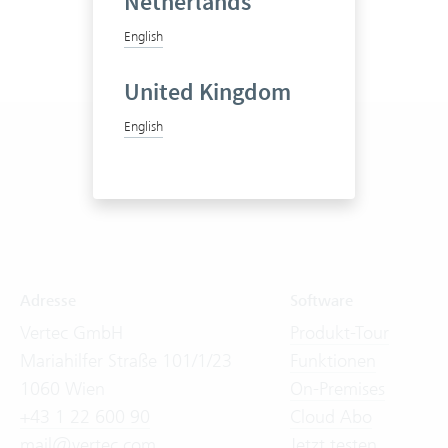
Netherlands
English
United Kingdom
English
Adresse
Software
Vertec GmbH
Produkt-Tour
Mariahilfer Straße 101/1/23
Funktionen
1060 Wien
On-Premises
+43 1 22 600 90
Cloud Abo
mail@vertec.com
Jetzt testen