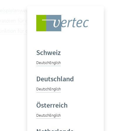
 Beispielanwendung mit Postman/Excel
atoren für die Abfrage von BI Daten
unktion für die Abfrage von BI Daten
Schweiz
Deutsch
English
Deutschland
Deutsch
English
Österreich
Deutsch
English