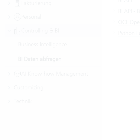
BI API
Fakturierung
BI API -
Personal
OCL Oper
Controlling & BI
Python F
Business Intelligence
BI Daten abfragen
AI Know-how Management
Customizing
Technik