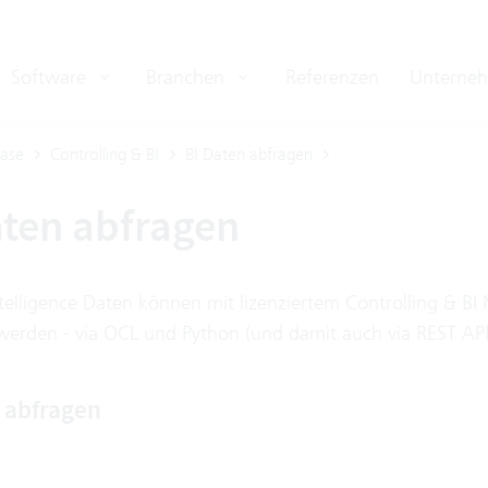
Software
Branchen
Referenzen
Unterne
ase
Controlling & BI
BI Daten abfragen
aten abfragen
telligence Daten können mit lizenziertem Controlling & BI 
werden - via OCL und Python (und damit auch via REST API 
n abfragen