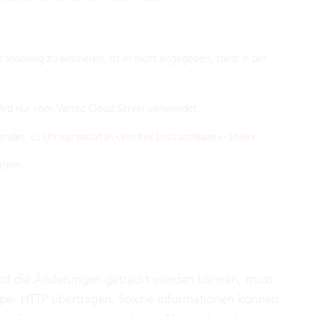
exing zu aktivieren. Ist er nicht angegeben, steht in der
 Wird nur vom Vertec Cloud Server verwendet.
wendet:
.
C:\ProgramData\<VertecInstanzName>-index
ation.
 und die Änderungen getrackt werden können, muss
 per HTTP übertragen. Solche Informationen können