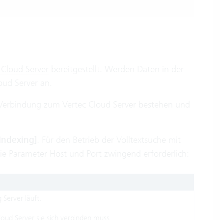
 Cloud Server
bereitgestellt. Werden Daten in der
ud Server an.
erbindung zum Vertec Cloud Server bestehen und
Indexing]
. Für den Betrieb der Volltextsuche mit
e Parameter Host und Port zwingend erforderlich:
 Server läuft.
oud Server sie sich verbinden muss.