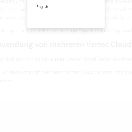
erden und sollten deshalb nur im LAN bereitgestellt werd
English
Indexer mehr zurückgeliefert bekommt, als der User mit sei
 auch das absichern, muss zusätzlich der LAN Verkehr ver
len generell, anstelle der Desktop App die Cloud App u
rwendung von mehreren Vertec Cloud
ng darf nur von genau
einem
Vertec Cloud Server durchge
 Volltextsuche mit mehreren Vertec Cloud Servern richtig p
tanzen
.