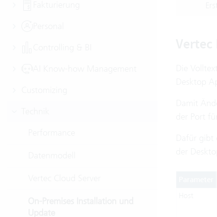
Fakturierung
Ers
Personal
Vertec
Controlling & BI
Die Vollte
AI Know-how Management
Desktop Ap
Customizing
Damit Ände
Technik
der Port fü
Performance
Dafür gibt 
der Deskto
Datenmodell
Vertec Cloud Server
Parameter
Host
On-Premises Installation und
Update