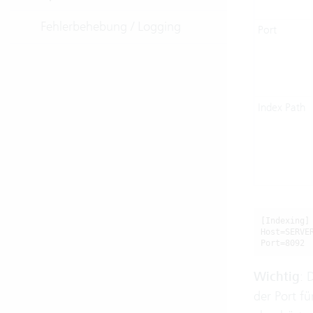
Fehlerbehebung / Logging
Port
Index Path
[Indexing]

Host=SERVER
Port=8092
Wichtig
: 
der Port f