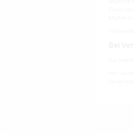
abgehört w
Client vom 
Möchte man
Wir empfeh
Bei Ve
Das Indexi
Wie Sie die
Server Ins