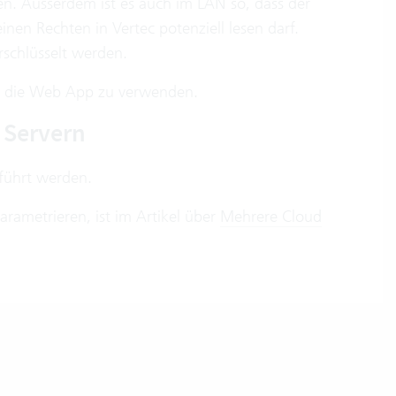
en. Ausserdem ist es auch im LAN so, dass der
nen Rechten in Vertec potenziell lesen darf.
schlüsselt werden.
nd die Web App zu verwenden.
 Servern
führt werden.
arametrieren, ist im Artikel über
Mehrere Cloud