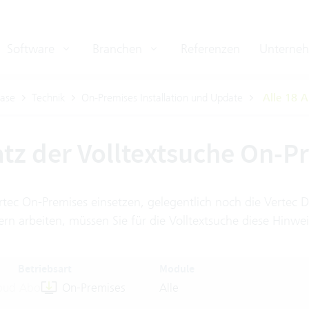
Software
Branchen
Referenzen
Unterne
ase
Technik
On-Premises Installation und Update
Alle 18 A
atz der Volltextsuche On-
Vertec On-Premises einsetzen, gelegentlich noch die Verte
ern arbeiten, müssen Sie für die Volltextsuche diese Hinwe
Betriebsart
Module
oud Abo
On-Premises
Alle