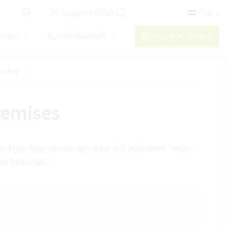
AI Support Chat
/ DE
hmen
Kundenbereich
Kostenlos testen
rtikel
Premises
c Desktop App verwenden oder mit mehreren Vertec
ise beachten.