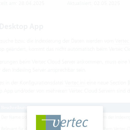
tellt am: 28.04.2025
Aktualisiert: 02.05.2025
 Desktop App
xtsuche bzw. die Indexierung der Daten werden vom
Vertec
p geändert, kommt das nicht automatisch beim Vertec Clo
rungen beim Vertec Cloud Server ankommen, muss eine V
r den Indexing Server ansprechbar sein.
es in der Konfigurationsdatei
Vertec.ini
eine neue Section
[
p App und/oder von mehreren Vertec Cloud Servern sind di
Beschreibung
Der Name oder die IP des Vertec Cloud Servers, auf dem der Indexing
Relevant für die Desktop App, damit sie weiss, mit welchem Vertec Cl