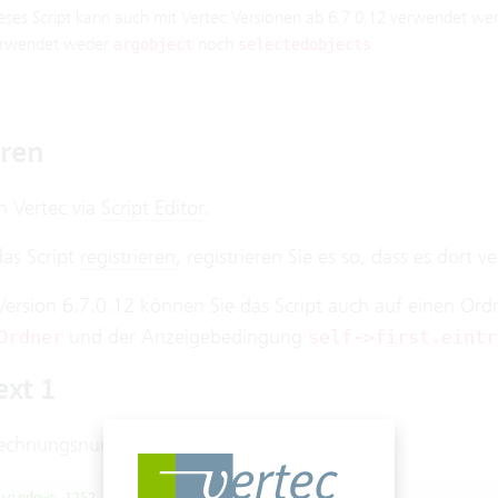
eses Script kann auch mit Vertec Versionen ab 6.7.0.12 verwendet we
rwendet weder
noch
.
argobject
selectedobjects
hren
n Vertec via
Script Editor
.
as Script
registrieren
, registrieren Sie es so, dass es dort ve
ersion 6.7.0.12 können Sie das Script auch auf einen Ordn
und der Anzeigebedingung
Ordner
self->first.eintr
ext 1
Rechnungsnummer um einen Zähler zurück.