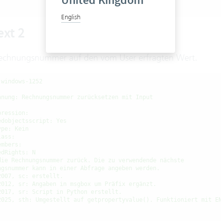
United Kingdom
English
ext 2
Rechnungsnummer auf den vom User erfragten Wert.
 windows-1252
hnung: Rechnungsnummer zurücksetzen mit Input
:
pression:
edobjectsscript: Yes
ype: Kein
lass:
embers:
edRights: N
die Rechnungsnummer zurück. Die zu verwendende nächste
ngsnummer kann in einer Abfrage angeben werden.
2007, sc: erstellt.
2012, sr: Angaben in msgbox um Präfix ergänzt.
2017, sr: Script in Python erstellt.
2025, sth: Umgestellt auf getpropertyvalue(). Funktioniert mit E

