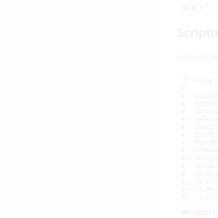
main
()
Scriptt
Setzt die 
# coding:
#
#---Bezeic
#   Klasse
#   CondEx
#   Select
#   EventT
#   EventC
#   EventM
#   Extend
#---Setzt 
#   Rechnu
#---15.02.
#---31.12.
#---19.06.
#---21.07.
def
main
():