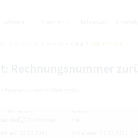
Software
Branchen
Referenzen
Unterne
ase
Customizing
Scripts (Sammlung)
Alle 17 Artikel
pt: Rechnungsnummer zur
 Rechnungsnummern-Zähler zurück
Betriebsart
Module
oud Abo
On-Premises
Alle
tellt am: 12.02.2004
Aktualisiert: 21.07.2025
|
S