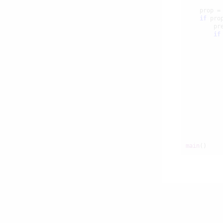
    prop =
if
 prop
        pr
if
           
          
          
          
          
          
          
main
()