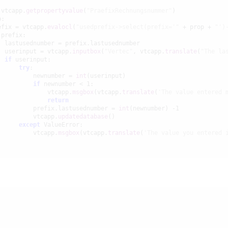
 vtcapp.
getpropertyvalue
(
"PraefixRechnungsnummer"
)

:

efix = vtcapp.
evalocl
(
"usedprefix->select(prefix='"
 + prop + 
"')
 prefix:

 lastusednumber = prefix.lastusednumber

  userinput = vtcapp.
inputbox
(
"Vertec"
, vtcapp.
translate
(
"The la
if
 userinput:

try
:

          newnumber = 
int
(userinput)

if
 newnumber < 1:

              vtcapp.
msgbox
(vtcapp.
translate
(
'The value entered 
return
          prefix.lastusednumber = 
int
(newnumber) -1

          vtcapp.
updatedatabase
()

except
 ValueError:

          vtcapp.
msgbox
(vtcapp.
translate
(
'The value you entered 