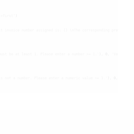
->first"
)

st invoice number assigned is: {} \nThe corresponding prefix is:
must be at least 1. Please enter a number >= 1.'
), 0, 
'Vertec'
)

is not a number. Please enter a numeric value >= 1.'
), 0, 
'Verte