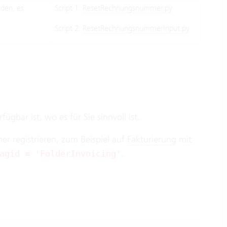
rden, es
Script 1:
ResetRechnungsnummer.py
Script 2:
ResetRechnungsnummerInput.py
rfügbar ist, wo es für Sie sinnvoll ist.
er registrieren, zum Beispiel auf
Fakturierung
mit
.
agid = 'FolderInvoicing'