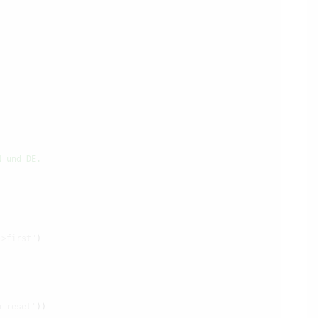
N und DE.
->first"
)

n reset'
))
