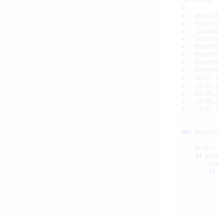
# coding:
#
#---Bezeic
#   Klasse
#   CondEx
#   Select
#   EventT
#   EventC
#   EventM
#   Extend
#---Setzt 
#---12.02.
#---02.06.
#---19.06.
#---21.07.
def
main
():
    prop =
if
 prop
        pr
if
           
          
          
          