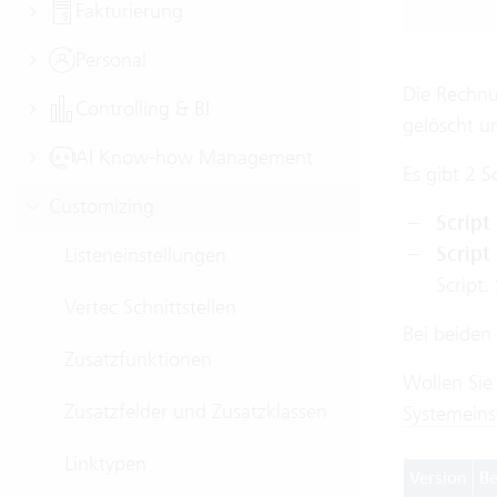
Fakturierung
Personal
Die Rechnu
Controlling & BI
gelöscht u
AI Know-how Management
Es gibt 2 Sc
Customizing
Script
Script
Listeneinstellungen
Script
Vertec Schnittstellen
Bei beiden
Zusatzfunktionen
Wollen Sie
Zusatzfelder und Zusatzklassen
Systemeins
Linktypen
Version
Be