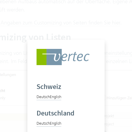
iebenen Aufbaus automatisch auf der Oberfläche. Eigene 
üft werden.
te Angaben zum Customizing von Seiten finden Sie hier
.
mizing von Listen
izing von Listen ist nebst den gewohnten
Listeneinstellun
eint. Im Feld
Steuerelement XML
können die einzelnen L
Schweiz
Deutsch
English
Deutschland
Deutsch
English