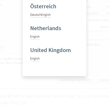
Österreich
Deutsch
English
Netherlands
English
United Kingdom
English
Taste
F2
öffnet den Zoom auf einem Feld. So ist es einfach
ehr Platz hat.