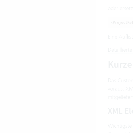
oder erset
<ProjectRe
Eine Aufli
Detaillier
Kurze
Das Custom
voraus. XM
mitgeliefe
XML E
Wichtigste