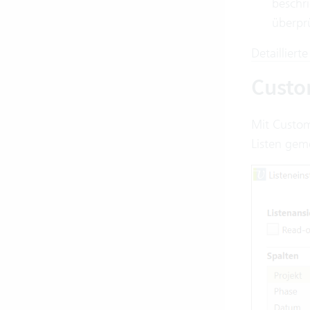
beschr
überpr
Detaillier
Custo
Mit Custom
Listen gem