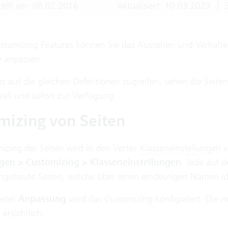
tellt am: 08.02.2016
Aktualisiert: 10.03.2023
|
S
stomizing Features können Sie das Aussehen und Verhalten
e anpassen.
ps
auf die gleichen Definitionen zugreifen, sehen die Seite
rall und sofort zur Verfügung.
mizing von Seiten
izing der Seiten wird in den Vertec
Klasseneinstellungen
v
ngen > Customizing > Klasseneinstellungen
. Jede auf d
ngebaute Seiten, welche über einen eindeutigen Namen ide
eiter
Anpassung
wird das Customizing konfiguriert. Die mi
t
ersichtlich.