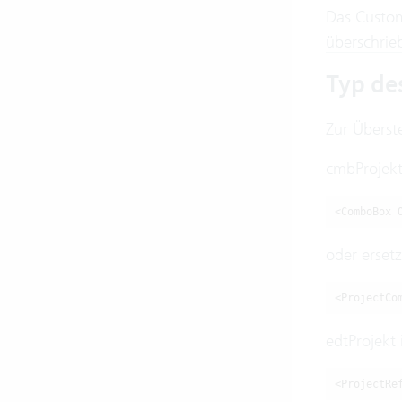
Das Custom
überschrie
Typ de
Zur Überst
cmbProjekt
<ComboBox 
oder erset
<ProjectCo
edtProjekt
<ProjectRe