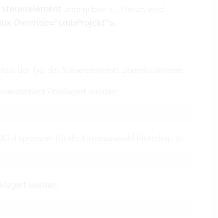
d
Steuerelement
angegeben ist. Dieses wird
x Override="cmbProjekt">
.
muss der Typ des Steuerelements übereinstimmen.
euerelement überlagert werden:
-Expression für die Listenauswahl hinterlegt ist:
erlagert werden: