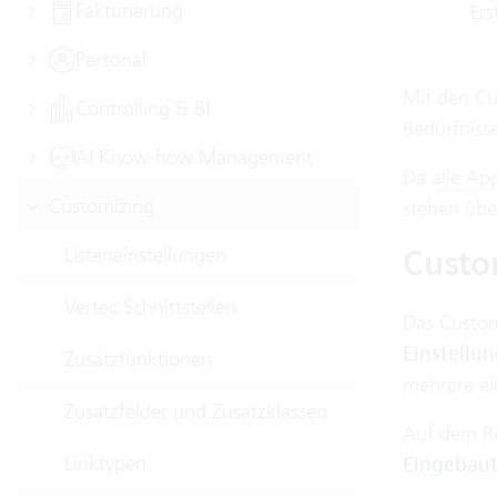
Fakturierung
Ers
Personal
Mit den Cu
Controlling & BI
Bedürfniss
AI Know-how Management
Da
alle Ap
Customizing
stehen übe
Custo
Listeneinstellungen
Vertec Schnittstellen
Das Custom
Einstellu
Zusatzfunktionen
mehrere ei
Zusatzfelder und Zusatzklassen
Auf dem R
Linktypen
Eingebau