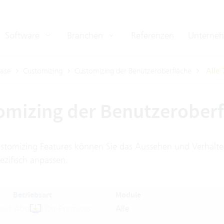
Software
Branchen
Referenzen
Unterne
ase
Customizing
Customizing der Benutzeroberfläche
Alle 
omizing der Benutzerober
stomizing Features können Sie das Aussehen und Verhalten
ezifisch anpassen.
Betriebsart
Module
oud Abo
On-Premises
Alle