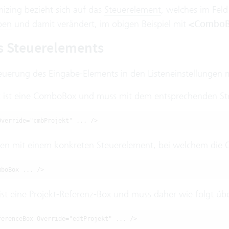
izing bezieht sich auf das
Steuerelement
, welches im Fel
ben
und damit verändert, im obigen Beispiel mit
<ComboBo
s Steuerelements
euerung des Eingabe-Elements in den Listeneinstellungen 
 ist eine ComboBox und muss mit dem entsprechenden St
Override="cmbProjekt" ... />
zen mit einem konkreten Steuerelement, bei welchem die OCL
mboBox ... />
 ist eine Projekt-Referenz-Box und muss daher wie folgt üb
ferenceBox Override="edtProjekt" ... />