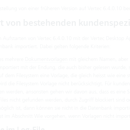
tellung von einer früheren Version auf Vertec 6.4.0.10 be
t von bestehenden kundenspezif
n Aufstarten von Vertec 6.4.0.10 mit der Vertec Desktop 
nbank importiert. Dabei gelten folgende Kriterien:
es mehrere
Dokumentvorlagen
mit gleichem Namen, aber u
mportiert mit der Endung, die auch bisher gelesen wurde, s
uf dem Filesystem eine Vorlage, die gleich heisst wie eine 
ird die Filesystem Vorlage nicht berücksichtigt. Für kund
n werden, ansonsten gehen wir davon aus, dass es eine St
iles nicht gefunden werden, durch Zugriff blockiert sind 
möglich ist, dann können sie nicht in die Datenbank imp
st im Abschnitt
Wie vorgehen, wenn Vorlagen nicht import
e im Log-File