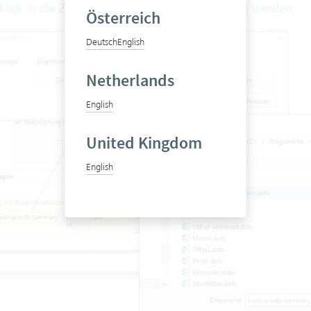
klick in die Zeile kann die Vorlage hochgeladen werden:
Österreich
Deutsch
English
Netherlands
English
United Kingdom
English