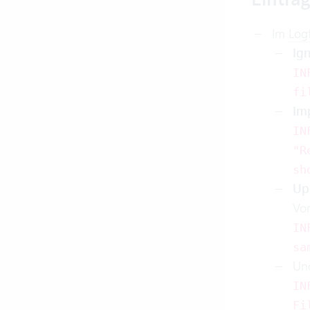
Im
Logf
Ig
IN
fi
Im
IN
"R
sh
Up
Vor
IN
sa
Und
IN
Fi