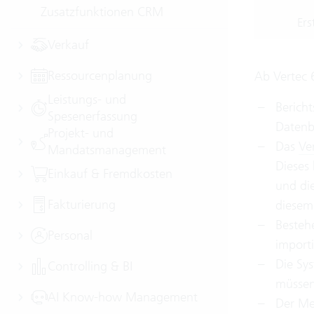
Zusatzfunktionen CRM
Ers
Verkauf
Ressourcenplanung
Ab Vertec 
Leistungs- und
Berich
Spesenerfassung
Datenba
Projekt- und
Das
Ve
Mandatsmanagement
Dieses 
Einkauf & Fremdkosten
und di
Fakturierung
diesem 
Besteh
Personal
importi
Die Sy
Controlling & BI
müssen
AI Know-how Management
Der M