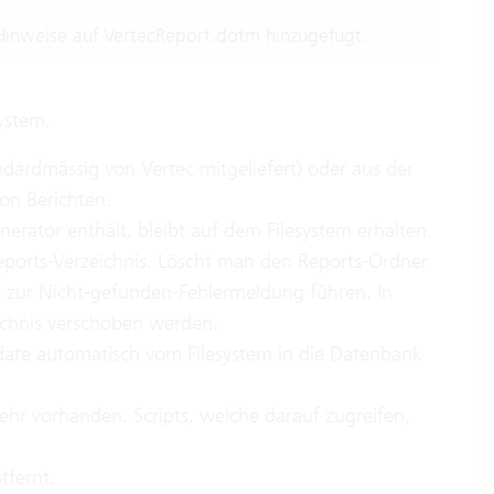
inweise auf VertecReport.dotm hinzugefügt.
ystem.
ardmässig von Vertec mitgeliefert) oder aus der
on Berichten.
rator enthält, bleibt auf dem Filesystem erhalten.
 Reports-Verzeichnis. Löscht man den Reports-Ordner
s zur Nicht-gefunden-Fehlermeldung führen. In
zeichnis verschoben werden.
ate automatisch vom Filesystem in die Datenbank
ehr vorhanden. Scripts, welche darauf zugreifen,
fernt.