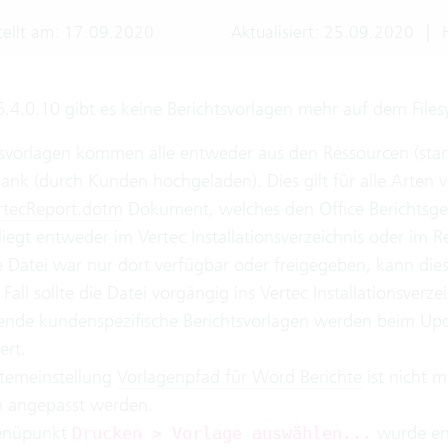
tellt am: 17.09.2020
Aktualisiert: 25.09.2020
|
H
6.4.0.10 gibt es keine Berichtsvorlagen mehr auf dem Files
tsvorlagen kommen alle entweder aus den Ressourcen (stand
nk (durch Kunden hochgeladen). Dies gilt für alle Arten v
rtecReport.dotm
Dokument, welches den Office Berichtsgene
liegt entweder im Vertec Installationsverzeichnis oder im
e Datei war nur dort verfügbar oder freigegeben, kann die
Fall sollte die Datei vorgängig ins Vertec Installationsver
ende kundenspezifische Berichtsvorlagen werden beim Upd
ert.
stemeinstellung
Vorlagenpfad für Word Berichte
ist nicht m
 angepasst werden.
enüpunkt
wurde ent
Drucken > Vorlage auswählen...