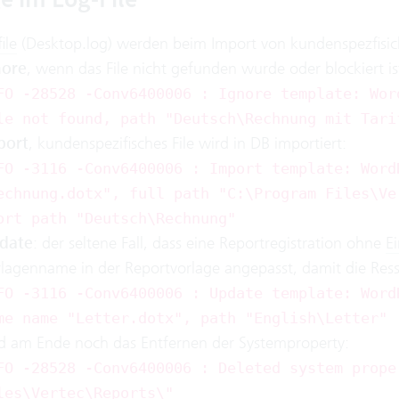
ile
(Desktop.log) werden beim Import von kundenspezfisic
nore
, wenn das File nicht gefunden wurde oder blockiert is
FO -28528 -Conv6400006 : Ignore template: Wor
le not found, path "Deutsch\Rechnung mit Tari
port
, kundenspezifisches File wird in DB importiert:
FO -3116 -Conv6400006 : Import template: Word
echnung.dotx", full path "C:\Program Files\Ve
ort path "Deutsch\Rechnung"
date
: der seltene Fall, dass eine Reportregistration ohne
Ei
lagenname in der Reportvorlage angepasst, damit die Re
FO -3116 -Conv6400006 : Update template: Word
me name "Letter.dotx", path "English\Letter"
 am Ende noch das Entfernen der Systemproperty:
FO -28528 -Conv6400006 : Deleted system prope
les\Vertec\Reports\"