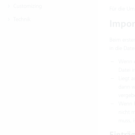
Customizing
Für die Ums
Technik
Impor
Beim erste
in die Date
Wenn 
Datei i
Liegt a
dann w
vergebe
Wenn F
nicht 
muss, i
Einträg