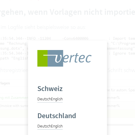
rgehen, wenn Vorlagen nicht importi
 im Logfile sieht beispielsweise so aus:
chtsregistrierung sieht man das daran, dass die Schrift sch
Schweiz
Deutsch
English
Deutschland
Deutsch
English