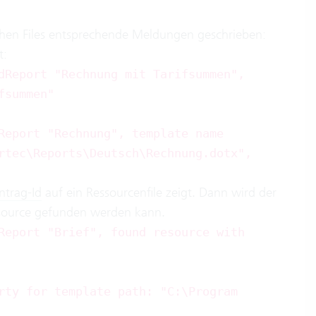
hen Files entsprechende Meldungen geschrieben:
t:
dReport "Rechnung mit Tarifsummen",
fsummen"
Report "Rechnung", template name
rtec\Reports\Deutsch\Rechnung.dotx",
ntrag-Id
auf ein Ressourcenfile zeigt. Dann wird der
ssource gefunden werden kann.
Report "Brief", found resource with
rty for template path: "C:\Program