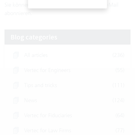
Sie können Meldungen der Statusseite per E-Mail
abonnieren.
Blog categories
All articles
(236)
Vertec for Engineers
(55)
Tips and tricks
(111)
News
(124)
Vertec for Fiduciaries
(64)
Vertec for Law Firms
(77)