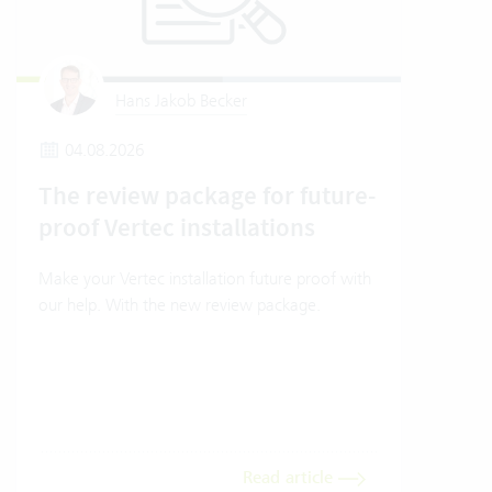
Hans Jakob Becker
04.08.2026
2
The review package for future-
En
proof Vertec installations
Ver
Make your Vertec installation future proof with
Wher
our help. With the new review package.
grea
gives
envi
trans
meas
Read article