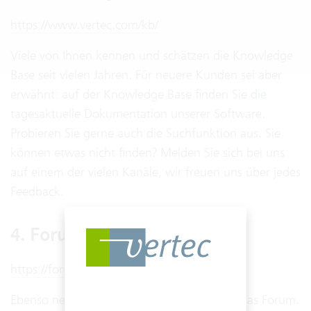
https://www.vertec.com/kb/
Viele von Ihnen kennen und schätzen die Knowledge
Base seit vielen Jahren. Für neuere Kunden sei aber
erwähnt: auf der Knowledge Base finden Sie die
tagesaktuelle Dokumentation unserer Software.
Probieren Sie gerne auch die Suchfunktion aus. Sie
können etwas nicht finden? Melden Sie sich bei uns
auf einem der vielen Kanäle, wir freuen uns über jedes
Feedback.
4. Forum
https://forum.vertec.com/
Ebenso neu wie das Kundenportal ist auch das Forum.