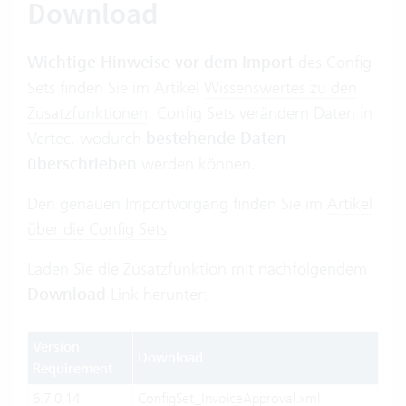
Download
Wichtige Hinweise vor dem Import
des Config
Sets finden Sie im Artikel
Wissenswertes zu den
Zusatzfunktionen
. Config Sets verändern Daten in
Vertec, wodurch
bestehende Daten
überschrieben
werden können.
Den genauen Importvorgang finden Sie im
Artikel
über die Config Sets
.
Laden Sie die Zusatzfunktion mit nachfolgendem
Download
Link herunter:
Version
Download
Requirement
6.7.0.14
ConfigSet_InvoiceApproval.xml