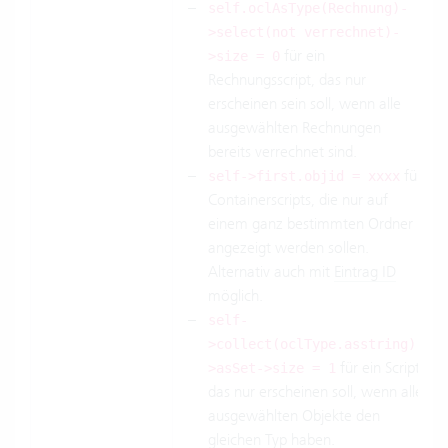
self.oclAsType(Rechnung)-
>select(not verrechnet)-
für ein
>size = 0
Rechnungsscript, das nur
erscheinen sein soll, wenn alle
ausgewählten Rechnungen
bereits verrechnet sind.
für
self->first.objid = xxxx
Containerscripts, die nur auf
einem ganz bestimmten Ordner
angezeigt werden sollen.
Alternativ auch mit
Eintrag ID
möglich.
self-
>collect(oclType.asstring)-
für ein Script,
>asSet->size = 1
das nur erscheinen soll, wenn alle
ausgewählten Objekte den
gleichen Typ haben.