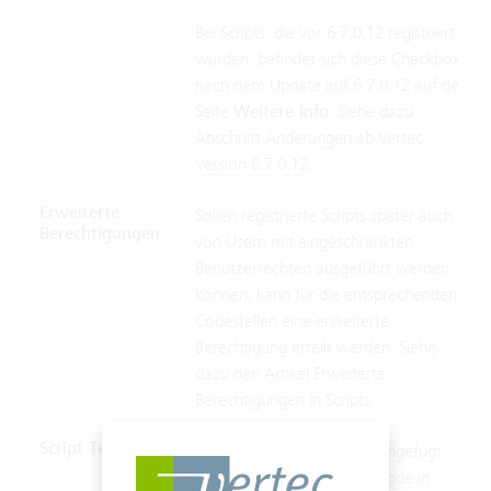
Bei Scripts, die vor 6.7.0.12 registriert
wurden, befindet sich diese Checkbox
nach dem Update auf 6.7.0.12 auf der
Seite
Weitere Info
. Siehe dazu
Abschnitt
Änderungen ab Vertec
Version 6.7.0.12
.
Erweiterte
Sollen registrierte Scripts später auch
Berechtigungen
von Usern mit eingeschränkten
Benutzerrechten ausgeführt werden
können, kann für die entsprechenden
Codestellen eine erweiterte
Berechtigung erteilt werden. Siehe
dazu den Artikel
Erweiterte
Berechtigungen in Scripts
.
Script Text
Hier wird der Script Code eingefügt.
Siehe dazu den Abschnitt
Code in