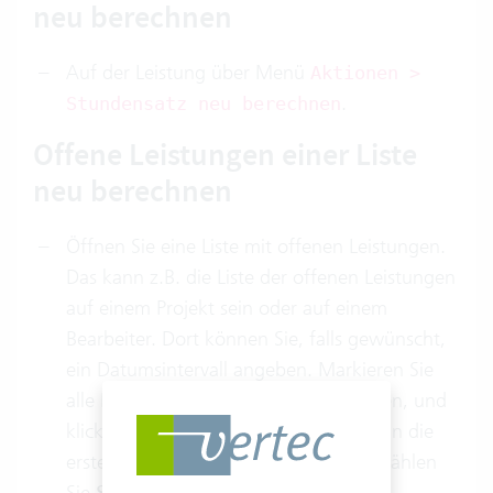
neu berechnen
Auf der Leistung über Menü
Aktionen >
.
Stundensatz neu berechnen
Offene Leistungen einer Liste
neu berechnen
Öffnen Sie eine Liste mit offenen Leistungen.
Das kann z.B. die Liste der offenen Leistungen
auf einem Projekt sein oder auf einem
Bearbeiter. Dort können Sie, falls gewünscht,
ein Datumsintervall angeben. Markieren Sie
alle Leistungen, die Sie anpassen wollen, und
klicken Sie mit der rechten Maustaste in die
erste Spalte. Aus dem Kontextmenü wählen
Sie
.