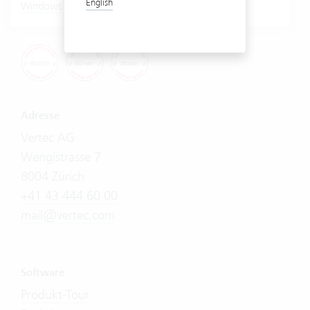
English
|
Windows
Mac
Adresse
Vertec AG
Wengistrasse 7
8004 Zürich
+41 43 444 60 00
mail@vertec.com
Software
Produkt-Tour