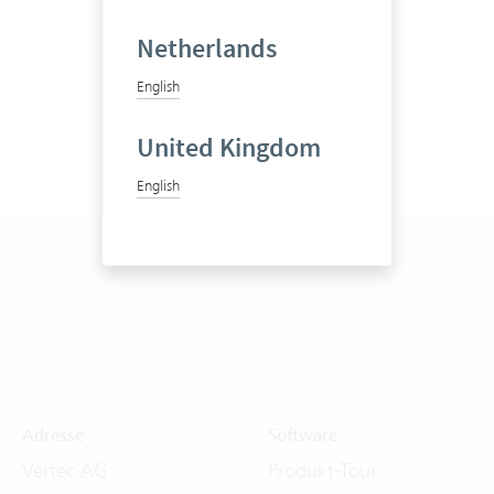
Netherlands
English
United Kingdom
English
Adresse
Software
Vertec AG
Produkt-Tour