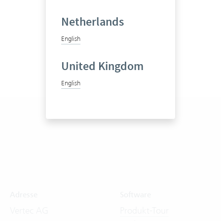
Netherlands
English
United Kingdom
English
Adresse
Software
Vertec AG
Produkt-Tour