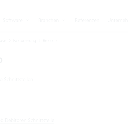
Software
Branchen
Referenzen
Unterne
ase
Fakturierung
Bexio
o
o Schnittstellen
b Debitoren Schnittstelle