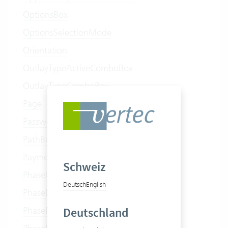
OptionsBox
OptionsSelectionMode
Orientation
OutlayTypeActiveComboBox
OutlayTypeComboBox
Page
PasswordBox
PathBox
PaymentTypeComboBox
Schweiz
PhaseComboBox
Deutsch
English
PhaseDescriptionComboBox
PhaseReferenceBox
Deutschland