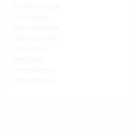
TreeReferenceMode
UserComboBox
UserLevelComboBox
ValueSetComboBox
VatComboBox
VertecFeature
VerticalAlignment
YesNoComboBox