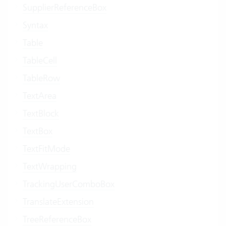
SupplierReferenceBox
Syntax
Table
TableCell
TableRow
TextArea
TextBlock
TextBox
TextFitMode
TextWrapping
TrackingUserComboBox
TranslateExtension
TreeReferenceBox