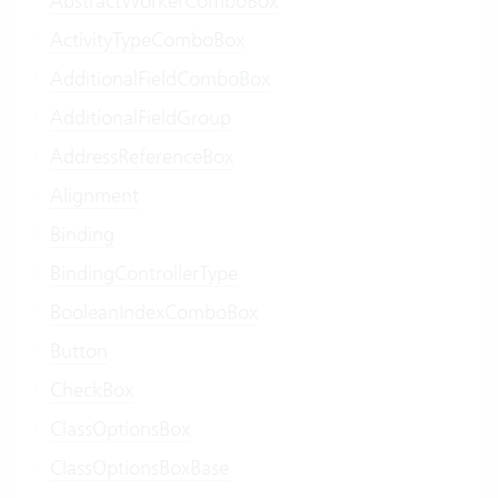
AbstractWorkerComboBox
ActivityTypeComboBox
AdditionalFieldComboBox
AdditionalFieldGroup
AddressReferenceBox
Alignment
Binding
BindingControllerType
BooleanIndexComboBox
Button
CheckBox
ClassOptionsBox
ClassOptionsBoxBase