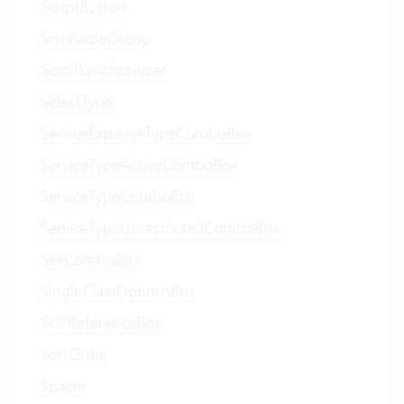
ScriptButton
ScrollableGroup
ScrollSynchronizer
SelectType
ServiceExpenseTypeComboBox
ServiceTypeActiveComboBox
ServiceTypeComboBox
ServiceTypeUnrestrictedComboBox
SexComboBox
SingleClassOptionsBox
SkillReferenceBox
SortOrder
Spacer