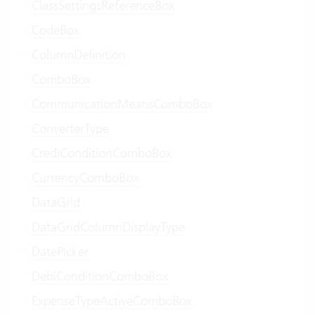
ClassSettingsReferenceBox
CodeBox
ColumnDefinition
ComboBox
CommunicationMeansComboBox
ConverterType
CrediConditionComboBox
CurrencyComboBox
DataGrid
DataGridColumnDisplayType
DatePicker
DebiConditionComboBox
ExpenseTypeActiveComboBox