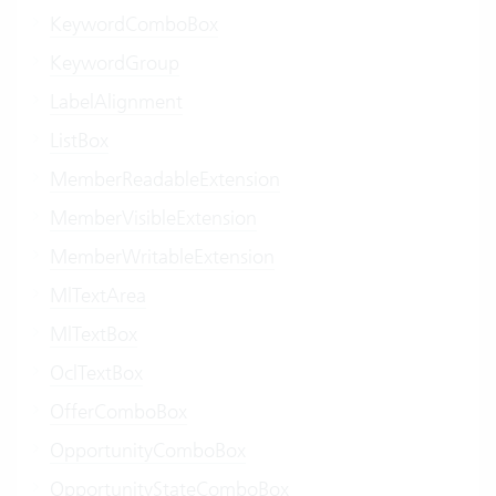
KeywordComboBox
KeywordGroup
LabelAlignment
ListBox
MemberReadableExtension
MemberVisibleExtension
MemberWritableExtension
MlTextArea
MlTextBox
OclTextBox
OfferComboBox
OpportunityComboBox
OpportunityStateComboBox