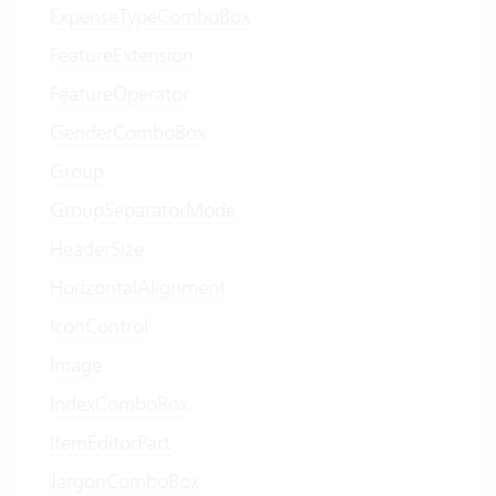
ExpenseTypeComboBox
FeatureExtension
FeatureOperator
GenderComboBox
Group
GroupSeparatorMode
HeaderSize
HorizontalAlignment
IconControl
Image
IndexComboBox
ItemEditorPart
JargonComboBox