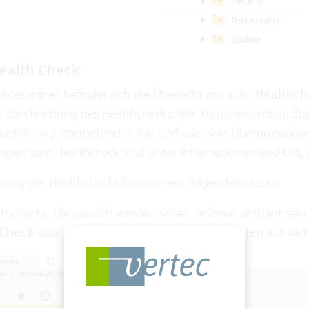
ealth Check
nterordner befindet sich die Übersicht mit allen
Healthch
ie Beschreibung des Healthchecks, der Status einsehbar. Z
 Ausführung stattgefunden hat und wie viele Überprüfung
ngen zum Healthcheck sind unter Informationen und URL 
rung der Healthchecks funktioniert folgendermassen:
thchecks, die geprüft werden sollen, müssen aktiviert sei
 Check
oder in der Übersicht per
Menü Aktionen
auf
Akt