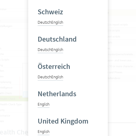
Schweiz
Deutsch
English
Deutschland
Deutsch
English
Österreich
Deutsch
English
Netherlands
English
United Kingdom
ealth Check Type
English