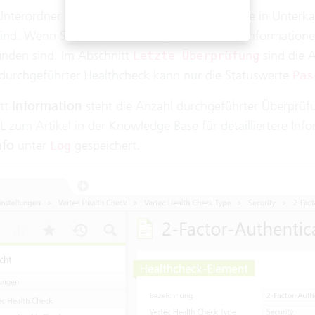
Unterordner befinden sich alle Healthchecks, die in Unterk
sind. Wenn Sie einen anklicken, sehen Sie alle Information
inden sind. Im Abschnitt
sind die 
Letzte Überprüfung
 durchgeführter Healthcheck kann nur die Statuswerte
Pas
tt
Information
steht die Anzahl durchgeführter Überprüf
L zum Artikel in der Knowledge Base für detailliertere Inf
nfo
unter
gespeichert.
Log