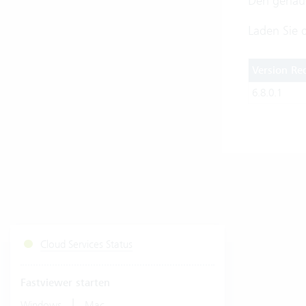
Den genaue
Laden Sie 
Version Re
6.8.0.1
Cloud Services Status
Fastviewer starten
|
Windows
Mac