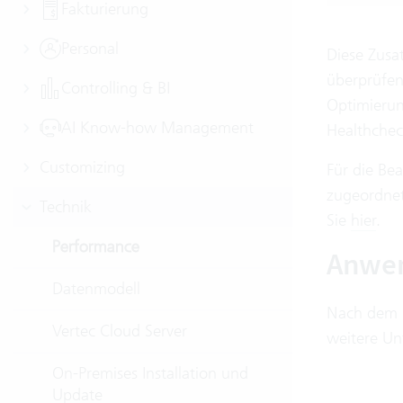
Fakturierung
Personal
Diese Zusat
überprüfen
Controlling & BI
Optimierun
AI Know-how Management
Healthchec
Customizing
Für die Be
zugeordnet
Technik
Sie
hier
.
Performance
Anwe
Datenmodell
Nach dem 
Vertec Cloud Server
weitere Un
On-Premises Installation und
Update