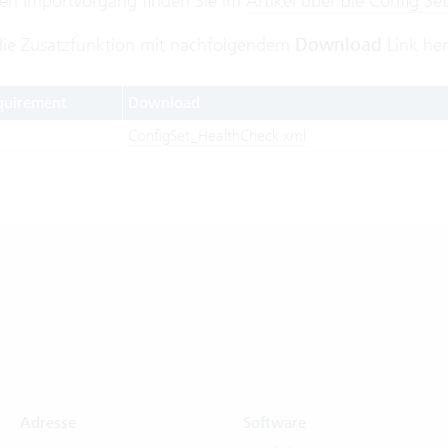
n Importvorgang finden Sie im
Artikel über die Config Set
die Zusatzfunktion mit nachfolgendem
Download
Link her
quirement
Download
ConfigSet_HealthCheck.xml
Adresse
Software