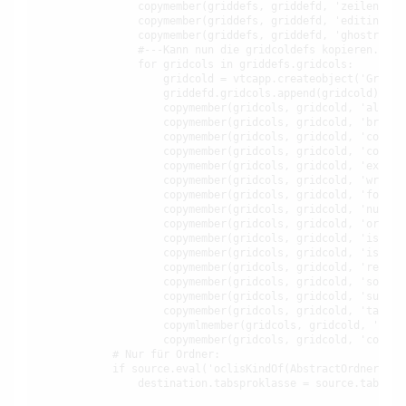
                copymember(griddefs, griddefd, 'zeilenhoehe
                copymember(griddefs, griddefd, 'editing')

                copymember(griddefs, griddefd, 'ghostrow')

                #---Kann nun die gridcoldefs kopieren.

                for gridcols in griddefs.gridcols:

                    gridcold = vtcapp.createobject('GridCol
                    griddefd.gridcols.append(gridcold)

                    copymember(gridcols, gridcold, 'alignme
                    copymember(gridcols, gridcold, 'breite'
                    copymember(gridcols, gridcold, 'color')
                    copymember(gridcols, gridcold, 'control
                    copymember(gridcols, gridcold, 'express
                    copymember(gridcols, gridcold, 'writeab
                    copymember(gridcols, gridcold, 'fontCol
                    copymember(gridcols, gridcold, 'nurLese
                    copymember(gridcols, gridcold, 'orderId
                    copymember(gridcols, gridcold, 'isFixed
                    copymember(gridcols, gridcold, 'isDynam
                    copymember(gridcols, gridcold, 'rendere
                    copymember(gridcols, gridcold, 'sortOrd
                    copymember(gridcols, gridcold, 'summier
                    copymember(gridcols, gridcold, 'tabStop
                    copymlmember(gridcols, gridcold, 'titel
                    copymember(gridcols, gridcold, 'control
            # Nur für Ordner:

            if source.eval('oclisKindOf(AbstractOrdner)') 
                destination.tabsproklasse = source.tabsprok