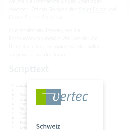
welche Sie Listeneinstellungen übertragen
möchten. Öffnen Sie dann den
Script Editor
und
führen Sie das Script aus.
Es erscheint ein Browser, wo die
Ressourcenplanungsansicht, von der die
Listeneinstellungen kopiert werden sollen,
ausgewählt werden kann.
Scripttext
# coding: windows-1252

#

#---Bezeichnung: Listeneinstellungen kopieren

#   Klassen: Eintrag

#   CondExpression:

#   ObjectScript: No

#   ContainerScript: Yes

#   EventType: Kein

#   EventClass:

Schweiz
#   EventMembers:
