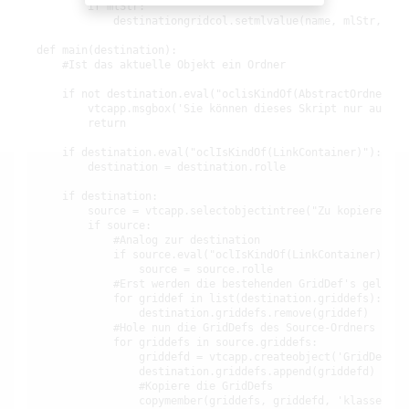
        if mlStr:

            destinationgridcol.setmlvalue(name, mlStr, lng)
def main(destination):

    #Ist das aktuelle Objekt ein Ordner

    if not destination.eval("oclisKindOf(AbstractOrdner) o
        vtcapp.msgbox('Sie können dieses Skript nur auf Or
        return

    if destination.eval("oclIsKindOf(LinkContainer)"):

        destination = destination.rolle

    if destination:

        source = vtcapp.selectobjectintree("Zu kopierende 
        if source:

            #Analog zur destination

            if source.eval("oclIsKindOf(LinkContainer)"):

                source = source.rolle

            #Erst werden die bestehenden GridDef's gelöscht
            for griddef in list(destination.griddefs):

                destination.griddefs.remove(griddef)

            #Hole nun die GridDefs des Source-Ordners

            for griddefs in source.griddefs:

                griddefd = vtcapp.createobject('GridDef')

                destination.griddefs.append(griddefd)

                #Kopiere die GridDefs

                copymember(griddefs, griddefd, 'klasse')
