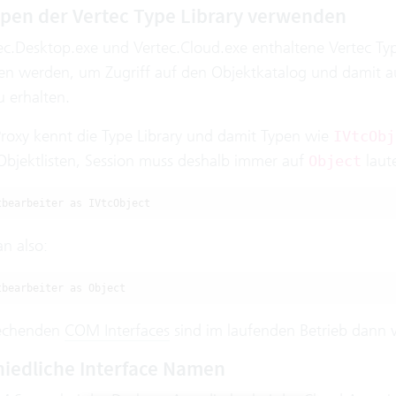
ypen der Vertec Type Library verwenden
tec.Desktop.exe und Vertec.Cloud.exe enthaltene Vertec Typ
n werden, um Zugriff auf den Objektkatalog und damit a
u erhalten.
oxy kennt die Type Library und damit Typen wie
IVtcObj
Objektlisten, Session muss deshalb immer auf
laute
Object
tbearbeiter as IVtcObject
n also:
tbearbeiter as Object
rechenden
COM Interfaces
sind im laufenden Betrieb dann 
iedliche Interface Namen