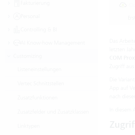
Fakturierung
Cl
Personal
Ers
Controlling & BI
Das
Arbei
AI Know-how Management
letzten Ja
Customizing
COM Prox
Zugriff au
Listeneinstellungen
Die Varian
Vertec Schnittstellen
App auf Ve
nach dieser
Zusatzfunktionen
In diesem 
Zusatzfelder und Zusatzklassen
Zugri
Linktypen