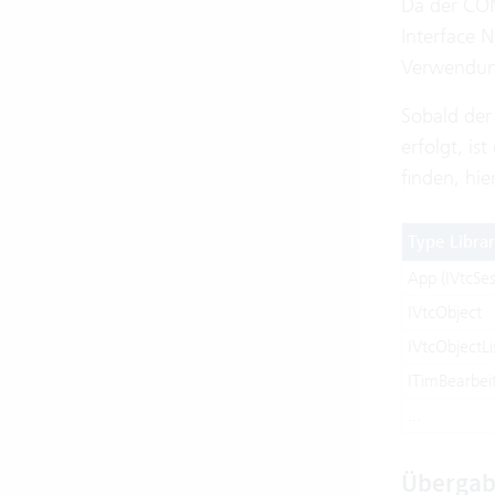
Da der COM
Interface 
Verwendung
Sobald der
erfolgt, is
finden, hie
Type Libra
App (IVtcSes
IVtcObject
IVtcObjectLi
ITimBearbei
...
Übergab