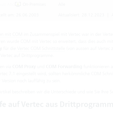
oud Abo
On-Premises
Alle
tellt am: 26.06.2003
Aktualisiert: 28.12.2023
|
A
ten mit COM
im Zusammenspiel mit Vertec war in der Vert
hren wurde COM mit Vertec so erweitert, dass dies auch mi
y
für die
Vertec COM Schnittstelle
(von aussen auf Vertec 
s Vertec auf Drittprogramme.
ten via
COM Proxy
und
COM Forwarding
funktionieren a
rtec 7.1 eingestellt wird, sollten herkömmliche COM Sch
 Version noch lauffähig zu sein.
Artikel beschreiben wir die Unterschiede und wie Sie Ihre 
ffe auf Vertec aus Drittprogram