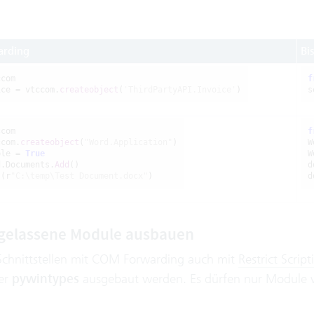
rding
Bi
com

f
ice = vtccom.
createobject
(
'ThirdPartyAPI.Invoice'
)
s
com

f
ccom.
createobject
(
"Word.Application"
)

W
ble = 
True
W
d.Documents.
Add
()

d
s
(r
"C:\temp\Test Document.docx"
)
d
ugelassene Module ausbauen
Schnittstellen mit COM Forwarding auch mit
Restrict Script
er
pywintypes
ausgebaut werden. Es dürfen nur Module 