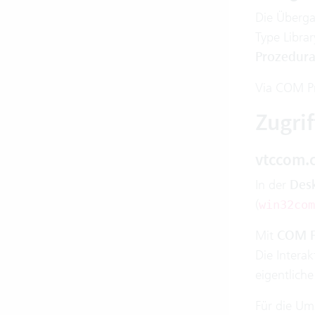
Die Überga
Type Libra
Prozedura
Via COM Pr
Zugri
vtccom.c
In der
Des
(
win32com
Mit
COM F
Die Intera
eigentlich
Für die U