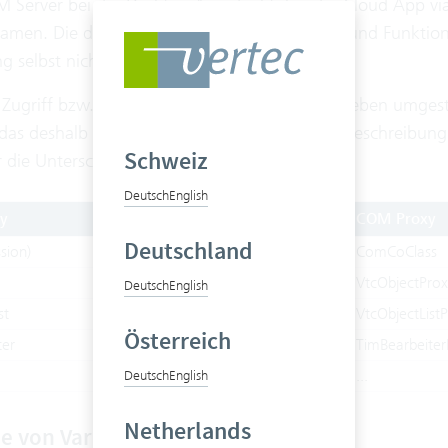
 Server bei der Desktop App direkt, bei der Cloud App via 
Namen. Die darauf verfügbaren Eigenschaften und Funktionen
 selbst nichts ändert.
 Zugriff bzw. die Deklaration wie oben beschrieben umgeste
t das deshalb irrelevant. Damit Sie sich bei der Beschreibun
Schweiz
r die Unterschiede:
Deutsch
English
ry
COM Proxy
Deutschland
sion)
ComCoClass
VtcObjectProx
Deutsch
English
st
VtcObjectList
Österreich
ter
TimBearbeiter
...
Deutsch
English
Netherlands
e von Variants an den COM Proxy