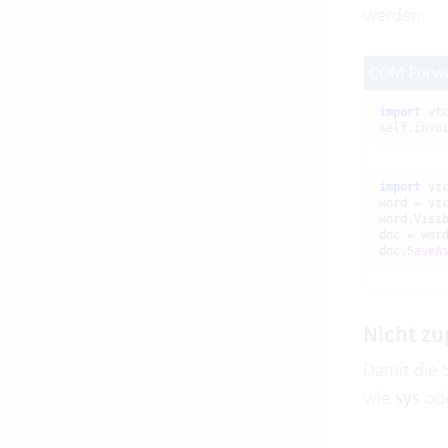
werden:
COM Forwa
import
 vtc
self.invo
import
 vtc
word = vt
word.Visi
doc = wor
doc.
SaveA
Nicht z
Damit die 
wie
sys
od