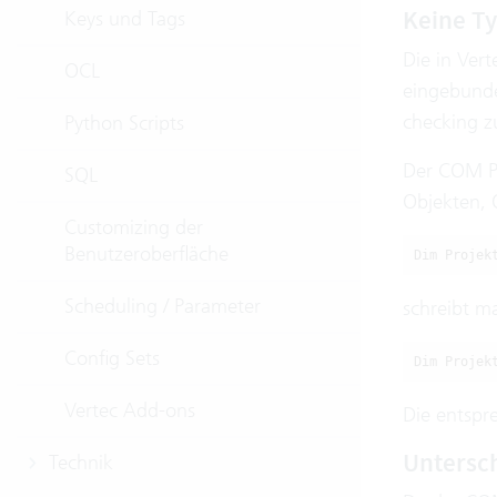
Keine T
Keys und Tags
Die in Ver
OCL
eingebunde
checking z
Python Scripts
Der COM Pr
SQL
Objekten, 
Customizing der
Benutzeroberfläche
Dim Projek
Scheduling / Parameter
schreibt ma
Config Sets
Dim Projek
Vertec Add-ons
Die entsp
Untersch
Technik