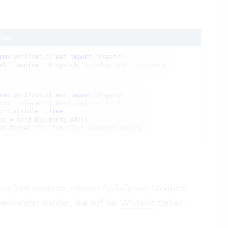
sher
rom
 win32com.client 
import
 Dispatch

elf.invoice = 
Dispatch
(
'ThirdPartyAPI.Invoice'
rom
 win32com.client 
import
 Dispatch

ord = 
Dispatch
(
'Word.Application'
)

ord.Visible = 
True
oc = Word.Documents.
Add
()

oc.
SaveAs
(r
"C:\temp\Test Document.docx"
)
ing
funktionieren, müssen Aufrufe von Modulen
verwendet werden, die auf der
Whitelist
stehen.